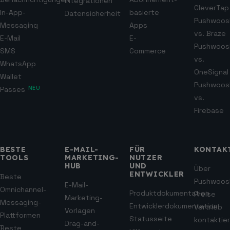
Integrationen
CleverTap
In-App-
basierte
Datensicherheit
Pushwoos
Messaging
Apps
vs. Braze
E-Mail
E-
Pushwoos
SMS
Commerce
vs.
WhatsApp
OneSignal
Wallet
Pushwoos
Passes
NEU
vs.
Firebase
BESTE
E-MAIL-
FÜR
KONTAK
TOOLS
MARKETING-
NUTZER
HUB
UND
Über
ENTWICKLER
Beste
Pushwoos
E-Mail-
Omnichannel-
Produktdokumentation
Preise
Marketing-
Messaging-
Entwicklerdokumentation
Vertrieb
Vorlagen
Plattformen
Statusseite
kontaktie
Drag-and-
Beste