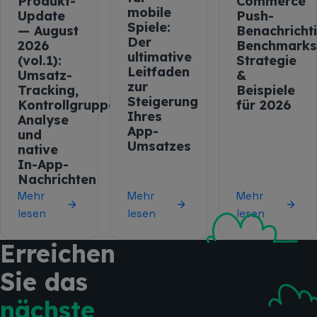
Produkt-
Commerce
mobile
Update
Push-
Spiele:
— August
Benachricht
Der
2026
Benchmarks
ultimative
(vol.1):
Strategie
Leitfaden
Umsatz-
&
zur
Tracking,
Beispiele
Steigerung
Kontrollgruppen-
für 2026
Ihres
Analyse
App-
und
Umsatzes
native
In-App-
Nachrichten
Mehr
Mehr
Mehr
lesen
lesen
lesen
Erreichen
Sie das
nächste