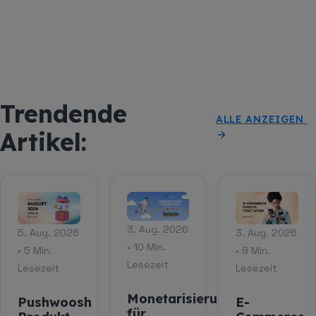
Trendende
ALLE ANZEIGEN
Artikel:
3. Aug. 2026
5. Aug. 2026
3. Aug. 2026
• 10 Min.
• 5 Min.
• 9 Min.
Lesezeit
Lesezeit
Lesezeit
Monetarisierungsstrategien
Pushwoosh
E-
für