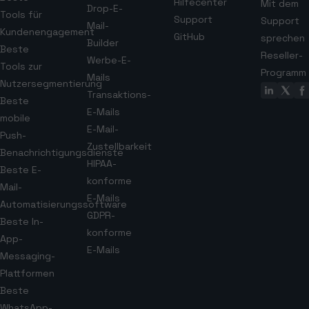
Hilfecenter
Mit dem
Drop-E-
Tools für
Support
Support
Mail-
Kundenengagement
GitHub
sprechen
Builder
Beste
Reseller-
Werbe-E-
Tools zur
Programm
Mails
Nutzersegmentierung
Transaktions-
Beste
E-Mails
mobile
E-Mail-
Push-
Zustellbarkeit
Benachrichtigungsdienste
HIPAA-
Beste E-
konforme
Mail-
E-Mails
Automatisierungssoftware
GDPR-
Beste In-
konforme
App-
E-Mails
Messaging-
Plattformen
Beste
WhatsApp-