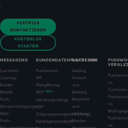
.
VERTRIEB
KONTAKTIEREN
KOSTENLOS
STARTEN
MESSAGING
KUNDENDATENPLATTFORM
BRANCHEN
PUSHWO
VERGLE
Customer-
Pushwoosh
Gaming
Pushwoos
Journey-
API
Fintech
vs.
Builder
ManyMoney
und
Customer.
Mobile
MCP
NEU
Banking
Pushwoos
Push-
Mobilität
Handlungsfähige
vs.
Benachrichtigungen
und
CDP
MoEngag
Web-
Lieferung
Zielgruppensegmentierung
Pushwoos
Push-
Medien
Kampagnenanalytik
vs.
Benachrichtigungen
Abonnement-