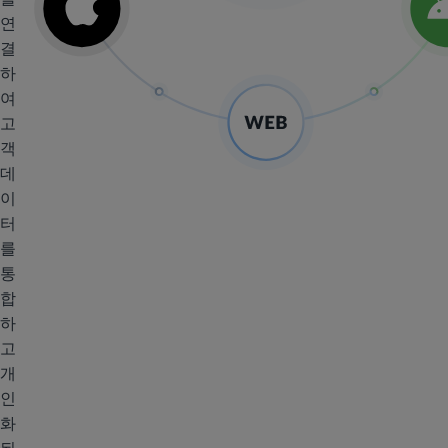
연
결
하
여
고
객
데
이
터
를
통
합
하
고
개
인
화