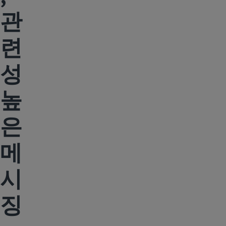
관
련
성
높
은
메
시
징