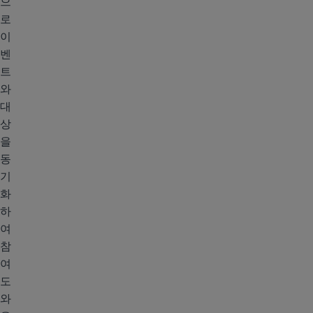
으
로
이
벤
트
와
대
상
을
동
기
화
하
여
참
여
도
와