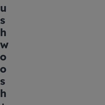
u
s
h
w
o
o
s
h