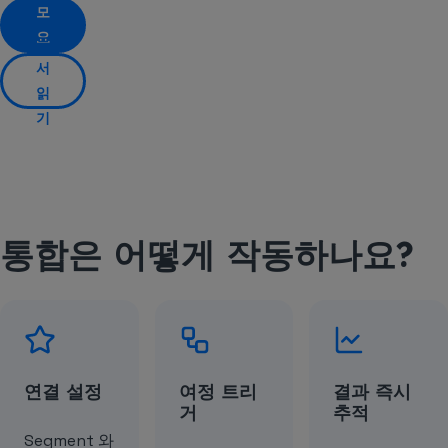
모
요
문
청
서
읽
기
통합은 어떻게 작동하나요?
연결 설정
여정 트리
결과 즉시
거
추적
Segment 와