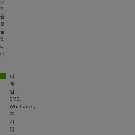
유
지
율
을
높
입
니
다
.
이
메
일,
SMS,
WhatsApp,
푸
시
및