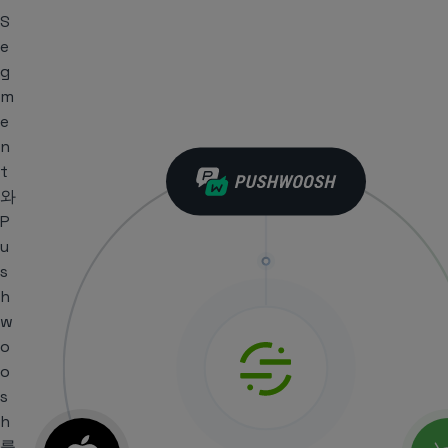
S
e
g
m
e
n
t
와
P
u
s
h
w
o
o
s
h
를