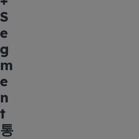
+
S
e
g
m
e
n
t
통