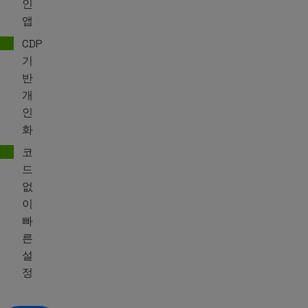
인
앱
CDP
기
반
개
인
화
코
드
없
이
빠
른
설
정
데