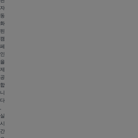
된
자
동
화
된
캠
페
인
을
제
공
합
니
다
.
실
시
간