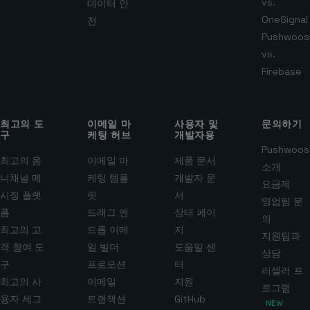
vs.
데이터 안
OneSignal
전
Pushwoos
vs.
Firebase
최고의 도
이메일 마
사용자 및
문의하기
구
케팅 허브
개발자용
Pushwoos
최고의 옴
이메일 마
제품 문서
소개
니채널 메
케팅 템플
개발자 문
요금제
시징 플랫
릿
서
영업팀 문
폼
드래그 앤
상태 페이
의
최고의 고
드롭 이메
지
지원팀과
객 참여 도
일 빌더
도움말 센
상담
구
프로모션
터
리셀러 프
최고의 사
이메일
지원
로그램
용자 세그
트랜잭션
GitHub
NEW