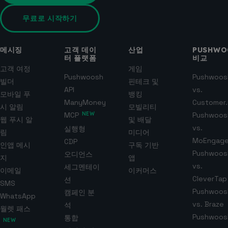
무료로 시작하기
메시징
고객 데이
산업
PUSHWO
터 플랫폼
비교
고객 여정
게임
Pushwoosh
Pushwoos
빌더
핀테크 및
API
vs.
모바일 푸
뱅킹
ManyMoney
Customer.
시 알림
모빌리티
MCP
NEW
Pushwoos
웹 푸시 알
및 배달
vs.
실행형
림
미디어
MoEngag
CDP
인앱 메시
구독 기반
Pushwoos
오디언스
지
앱
vs.
세그멘테이
이메일
이커머스
CleverTap
션
SMS
Pushwoos
캠페인 분
WhatsApp
vs. Braze
석
월렛 패스
Pushwoos
통합
NEW