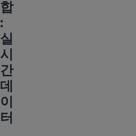
합
:
실
시
간
데
이
터
,