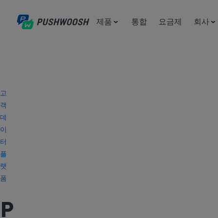
제품
통합
요금제
회사
고
객
데
이
터
플
랫
폼
P