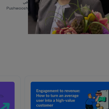
في
Pushwoosh