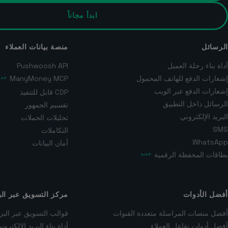
ابدأ مجاناً
الرسائل
منصة بيانات العملاء
أداة بناء رحلة العميل
Pushwoosh API
إشعارات الدفع للهاتف المحمول
ManyMoney MCP
جدي
إشعارات الدفع عبر الويب
CDP قابل للتنفيذ
الرسائل داخل التطبيق
تقسيم الجمهور
البريد الإلكتروني
تحليلات الحملات
SMS
التكاملات
WhatsApp
أمان البيانات
بطاقات المحفظة الرقمية
جديد
أفضل الأدوات
مركز التسويق عبر الب
أفضل منصات المراسلة متعددة القنوات
قوالب التسويق عبر البري
أفضل أدوات تفاعل العملاء
أداة بناء البريد الإلكتر