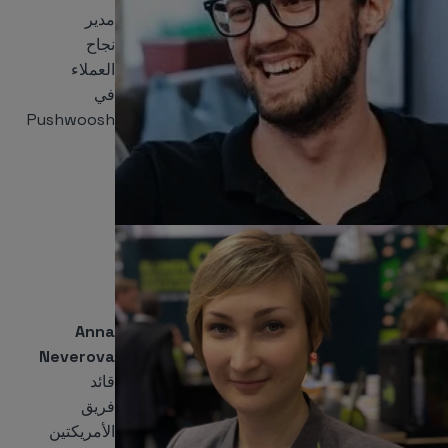
مدير
نجاح
العملاء
في
Pushwoosh
Anna
Neverova
قائد
فريق
الأمريكتين