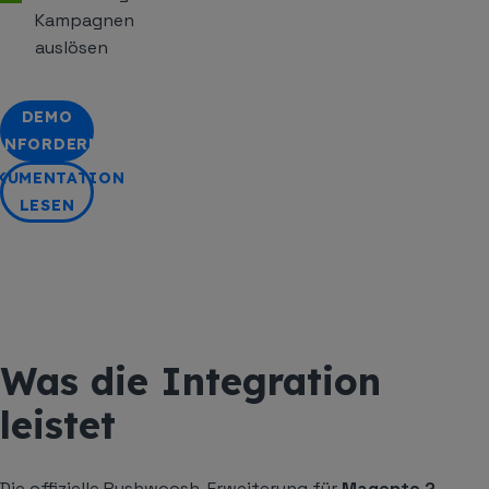
Kampagnen
auslösen
DEMO
ANFORDERN
KUMENTATION
LESEN
Was die Integration
leistet
Die offizielle Pushwoosh-Erweiterung für
Magento 2