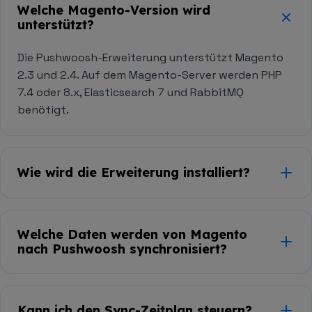
Welche Magento-Version wird
unterstützt?
Die Pushwoosh-Erweiterung unterstützt Magento
2.3 und 2.4. Auf dem Magento-Server werden PHP
7.4 oder 8.x, Elasticsearch 7 und RabbitMQ
benötigt.
Wie wird die Erweiterung installiert?
Per
Composer
— führen Sie
composer require
im
pushwoosh/magento2-integration
Welche Daten werden von Magento
Magento-Root aus, dann
bin/magento
nach Pushwoosh synchronisiert?
und
setup:upgrade
bin/magento
.
setup:di:compile
Kunden, Bestellungen und abgebrochene
Warenkörbe. Die Integration ist einseitig
Kann ich den Sync-Zeitplan steuern?