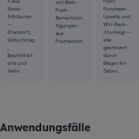
n aus
Post-
mit Web-
Shop-
Purchase-
Push-
Attributen
Upsells und
Benachrich
—
Win-Back-
tigungen
Standort,
Journeys —
aus
Geburtstag
alle
Pushwoosh
,
gesteuert
.
Bestellhist
durch
orie und
Magento-
mehr.
Daten.
Anwendungsfälle