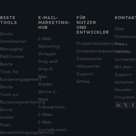
BESTE
E-MAIL-
FÜR
KONTAK
TOOLS
MARKETING-
NUTZER
HUB
UND
Über
ENTWICKLER
Beste
Pushwoos
E-Mail-
Omnichannel-
Produktdokumentation
Preise
Marketing-
Messaging-
Entwicklerdokumentation
Vertrieb
Vorlagen
Plattformen
Statusseite
kontaktie
Drag-and-
Beste
Hilfecenter
Mit dem
Drop-E-
Tools für
Support
Support
Mail-
Kundenengagement
GitHub
sprechen
Builder
Beste
Reseller-
Werbe-E-
Tools zur
Programm
Mails
Nutzersegmentierung
Transaktions-
Beste
E-Mails
mobile
E-Mail-
Push-
Zustellbarkeit
Benachrichtigungsdienste