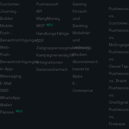
Customer-
Pushwoosh
Gaming
Pushwoos
Journey-
API
Fintech
vs.
Builder
ManyMoney
und
Customer.
Mobile
MCP
NEU
Banking
Pushwoos
Push-
Mobilität
Handlungsfähige
vs.
Benachrichtigungen
und
CDP
MoEngag
Web-
Lieferung
Zielgruppensegmentierung
Pushwoos
Push-
Medien
Kampagnenanalytik
vs.
Benachrichtigungen
Abonnement-
Integrationen
CleverTap
In-App-
basierte
Datensicherheit
Pushwoos
Messaging
Apps
vs. Braze
E-Mail
E-
Pushwoos
SMS
Commerce
vs.
WhatsApp
OneSignal
Wallet
Pushwoos
Passes
NEU
vs.
Firebase