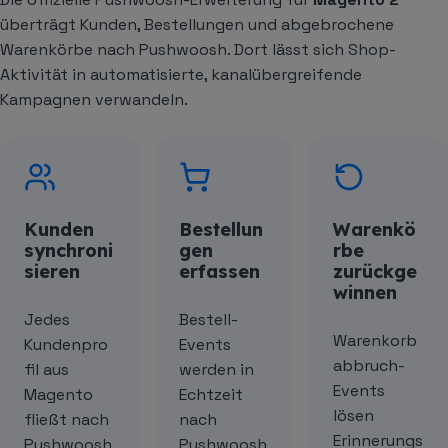
überträgt Kunden, Bestellungen und abgebrochene
Warenkörbe nach Pushwoosh. Dort lässt sich Shop-
Aktivität in automatisierte, kanalübergreifende
Kampagnen verwandeln.
Kunden
Bestellun
Warenkö
synchroni
gen
rbe
sieren
erfassen
zurückge
winnen
Jedes
Bestell-
Warenkorb
Kundenpro
Events
abbruch-
fil aus
werden in
Events
Magento
Echtzeit
lösen
fließt nach
nach
Erinnerungs
Pushwoosh
Pushwoosh