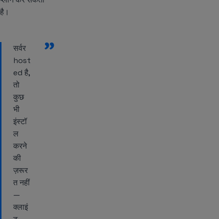
है।
”
सर्वर
host
ed है,
तो
कुछ
भी
इंस्टॉ
ल
करने
की
ज़रूर
त नहीं
—
क्लाइं