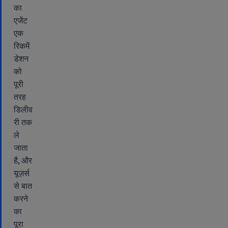
का
एजेंट
एक
रिकमें
डेशन
को
पूरी
तरह
डिलीव
री तक
ले
जाता
है, और
यूज़र्स
से बात
करने
का
पूरा