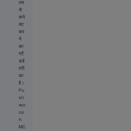
ल्स
से
कने
क्ट
कर
ने
का
स्टैं
डर्ड
तरी
का
है।
Pu
sh
wo
os
h
MC