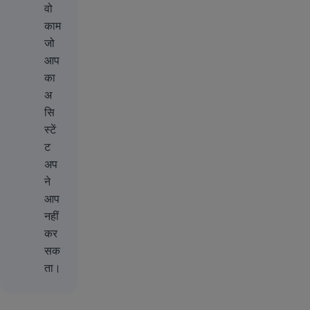
वो
काम
जो
आप
का
अ
सि
स्टें
ट
अप
ने
आप
नहीं
कर
सक
ता।