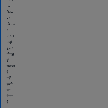
उस
चैनल
पर
डिलीव
र
करना
जहां
यूज़र
मौजूद
हो
सकता
है।
वही
हमने
बंद
किया
है।