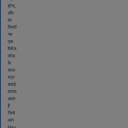
होगा,
और
हर
रिस्पॉ
न्स
एक
मैसेज
कोड
के
साथ
स्ट्र
क्चर्ड
वापस
आता
है
जिसे
आप
Mes