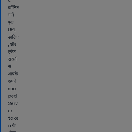
ट
कॉन्फि
ग में
एक
URL
डालिए
, और
एजेंट
सख्ती
से
आपके
अपने
sco
ped
Serv
er
toke
n के