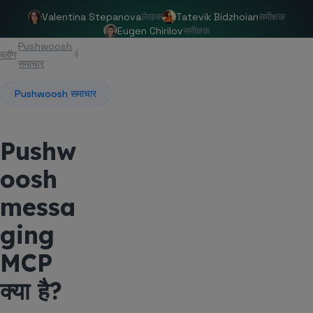
Valentina Stepanova
लेखक
Tatevik Bidzhoian
समीक्षक
Eugen Chirilov
समीक्षक
Pushwoosh
ब्लॉग
लेख
समाचार
Pushwoosh समाचार
Pushw
oosh
messa
ging
MCP
क्या है?