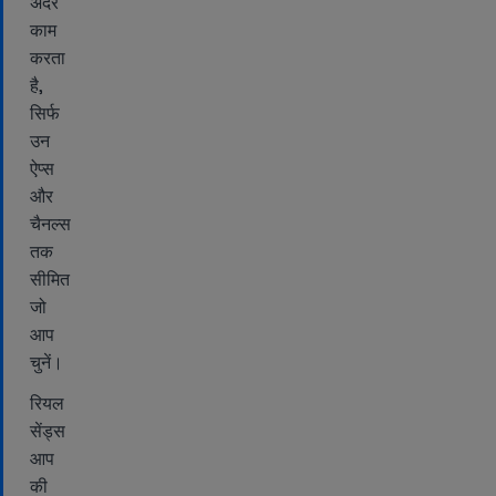
अंदर
काम
करता
है,
सिर्फ
उन
ऐप्स
और
चैनल्स
तक
सीमित
जो
आप
चुनें।
रियल
सेंड्स
आप
की