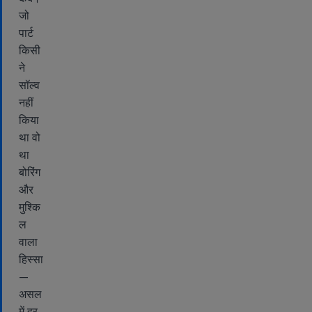
जो
पार्ट
किसी
ने
सॉल्व
नहीं
किया
था वो
था
बोरिंग
और
मुश्कि
ल
वाला
हिस्सा
—
असल
में हर