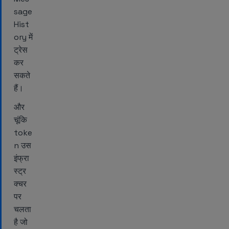
sage
Hist
ory में
ट्रेस
कर
सकते
हैं।
और
चूंकि
toke
n उस
इंफ्रा
स्ट्र
क्चर
पर
चलता
है जो