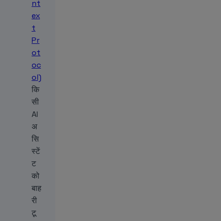
nt
ex
t
Pr
ot
oc
ol)
कि
सी
AI
अ
सि
स्टें
ट
को
बाह
री
टू