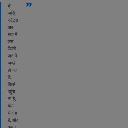
”
AI
असि
स्टेंट्स
अब
सच में
उस
डिसी
ज़न में
अच्छे
हो गए
हैं:
किसे
पहुंच
ना है,
क्या
भेजना
है, और
कब।