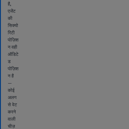
है,
एजेंट
की
सिक्यो
रिटी
पोज़िश
न वही
ऑडिटे
ड
पोज़िश
न है
—
कोई
अलग
से वेट
करने
वाली
चीज़