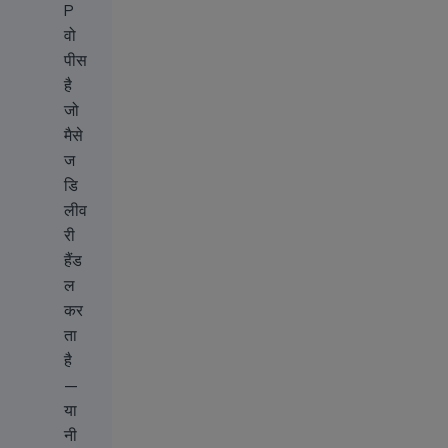
P
वो
पीस
है
जो
मैसे
ज
डि
लीव
री
हैंड
ल
कर
ता
है
—
या
नी