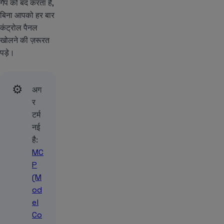
गैप को बंद करता है,
बिना आपको हर बार
कंट्रोल पैनल
खोलने की ज़रूरत
पड़े।
⚙️
अग
र
टर्म
नई
है:
MC
P
(M
od
el
Co