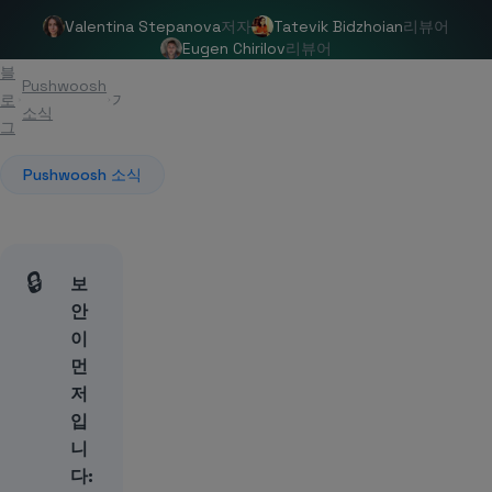
Valentina Stepanova
저자
Tatevik Bidzhoian
리뷰어
Eugen Chirilov
리뷰어
블
Pushwoosh
로
기사
소식
그
Pushwoosh 소식
🔒
보
안
이
먼
저
입
니
다: