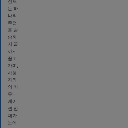
전트
는 하
나의
추천
을 발
송까
지 끝
까지
끌고
가며,
사용
자와
의 커
뮤니
케이
션 전
체가
눈에