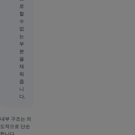
로
할
수
없
는
부
분
을
채
워
줍
니
다.
내부 구조는 의
도적으로 단순
합니다.