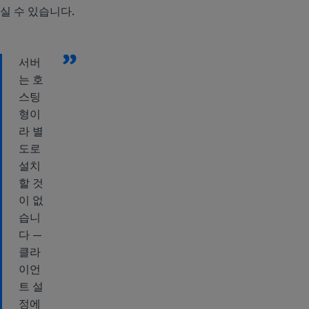
실 수 있습니다.
”
서버
는 호
스팅
형이
라 별
도로
설치
할 것
이 없
습니
다 —
클라
이언
트 설
정에