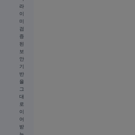
라
이
미
검
증
된
보
안
기
반
을
그
대
로
이
어
받
는