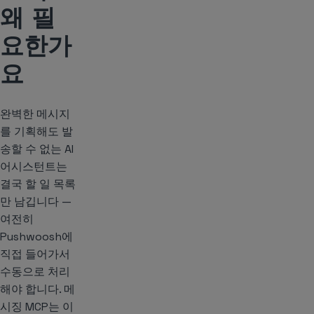
왜 필
요한가
요
완벽한 메시지
를 기획해도 발
송할 수 없는 AI
어시스턴트는
결국 할 일 목록
만 남깁니다 —
여전히
Pushwoosh에
직접 들어가서
수동으로 처리
해야 합니다. 메
시징 MCP는 이