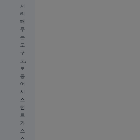
처
리
해
주
는
도
구
로,
보
통
어
시
스
턴
트
가
스
스