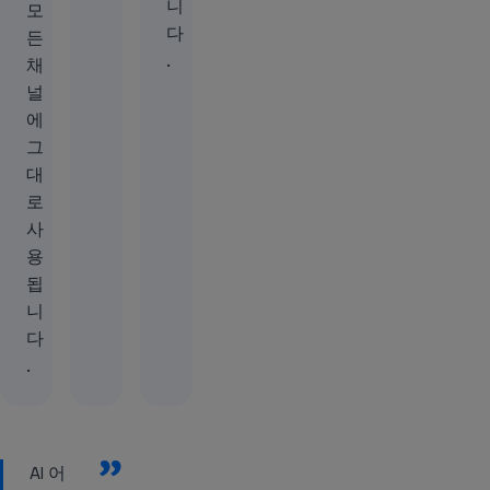
니
모
다
든
.
채
널
에
그
대
로
사
용
됩
니
다
.
”
AI 어