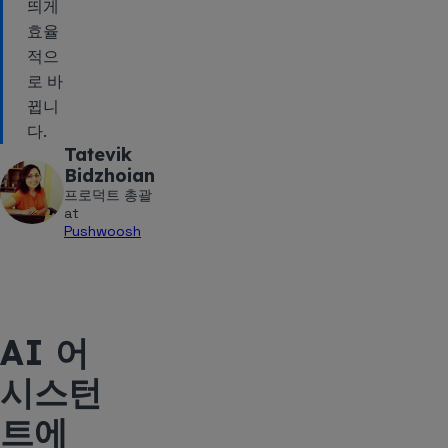
띄게
효율
적으
로 바
뀝니
다.
Tatevik
Bidzhoian
프로덕트 총괄
at
Pushwoosh
AI 어
시스턴
트에