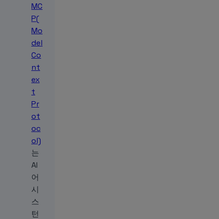
MC
P(
Mo
del
Co
nt
ex
t
Pr
ot
oc
ol)
는
AI
어
시
스
턴