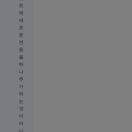
트
에
새
로
운
연
동
을
하
나
추
가
하
는
것
이
아
니