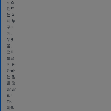
시스
턴트
는 이
제 누
구에
게,
무엇
을,
언제
보낼
지 판
단하
는 일
을 정
말 잘
합니
다.
아직