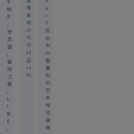
실
s
S
제
u
M
로
r
S
메
f
,
시
또
왓
지
는
츠
가
커
앱
나
스
,
갑
텀
텔
니
클
레
다
라
그
.
이
램
언
,
트
L
에
I
연
N
결
E
해
,