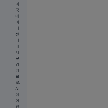
미
국
데
이
터
센
터
에
서
운
영
되
므
로,
AI
에
이
전