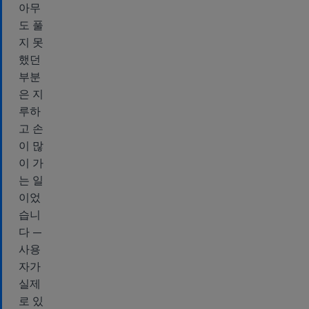
아무
도 풀
지 못
했던
부분
은 지
루하
고 손
이 많
이 가
는 일
이었
습니
다 —
사용
자가
실제
로 있