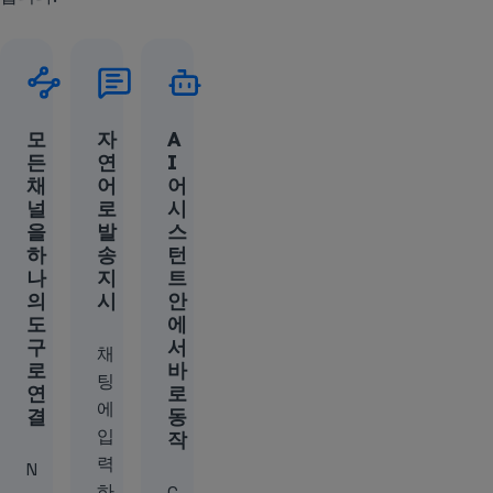
모
자
A
든
연
I
채
어
어
널
로
시
을
발
스
하
송
턴
나
지
트
의
시
안
도
에
구
서
채
로
바
팅
연
로
에
결
동
입
작
력
N
하
C