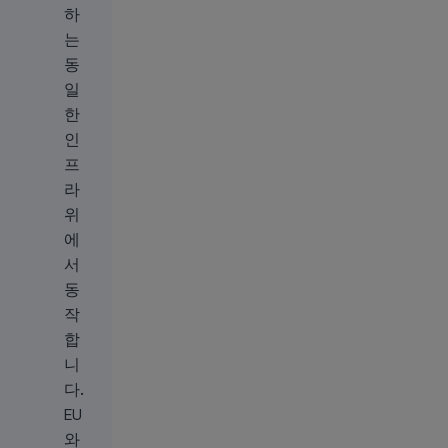
하
는
동
일
한
인
프
라
위
에
서
동
작
합
니
다.
EU
와