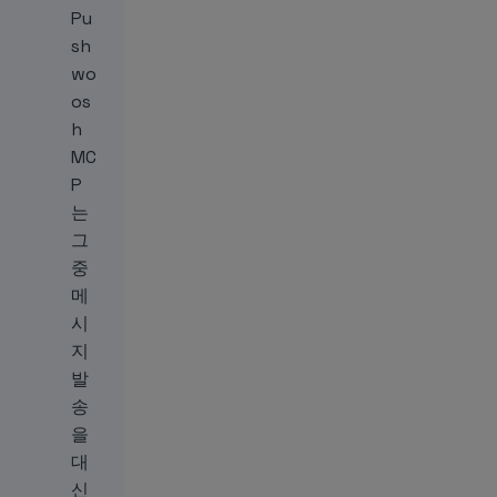
Pu
sh
wo
os
h
MC
P
는
그
중
메
시
지
발
송
을
대
신