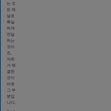
는 모
든 채
널로
확실
하게
전달
하는
것이
죠.
저희
가 해
결한
것이
바로
그 부
분입
니다.