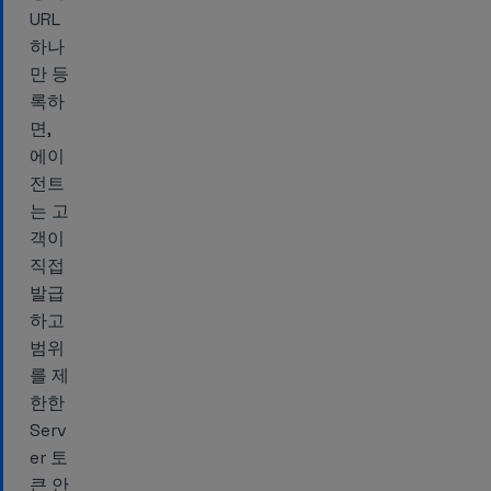
URL
하나
만 등
록하
면,
에이
전트
는 고
객이
직접
발급
하고
범위
를 제
한한
Serv
er 토
큰 안