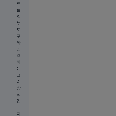
트
를
외
부
도
구
와
연
결
하
는
표
준
방
식
입
니
다.