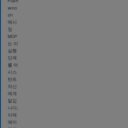
Push
woo
sh
메시
징
MCP
는 이
실행
단계
를 어
시스
턴트
자신
에게
맡깁
니다.
이제
에이