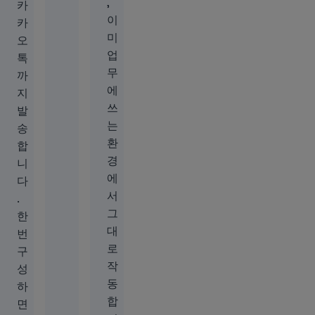
,
카
이
카
미
오
업
톡
무
까
에
지
쓰
발
는
송
환
합
경
니
에
다
서
.
그
한
대
번
로
구
작
성
동
하
합
면