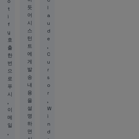
o
듯
l
t
어
a
i
시
u
f
스
d
y
턴
e
호
트
,
출
에
C
한
게
u
번
발
r
으
송
s
로
내
o
푸
용
r
시
을
,
,
설
W
이
명
i
메
하
n
일
면
d
,