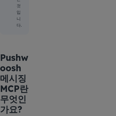
것
입
니
다.
Pushw
oosh
메시징
MCP란
무엇인
가요?