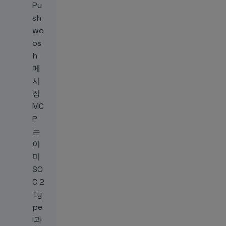
Pu
sh
wo
os
h
메
시
징
MC
P
는
이
미
SO
C 2
Ty
pe
I과