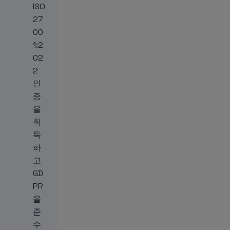
ISO
27
00
1:2
02
2
인
증
을
획
득
하
고
GD
PR
을
준
수