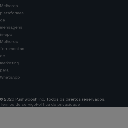
Melhores
plataformas
de
mensagens
in-app
Melhores
ferramentas
de
marketing
para
WhatsApp
© 2026 Pushwoosh Inc. Todos os direitos reservados.
Termos de serviço
Política de privacidade