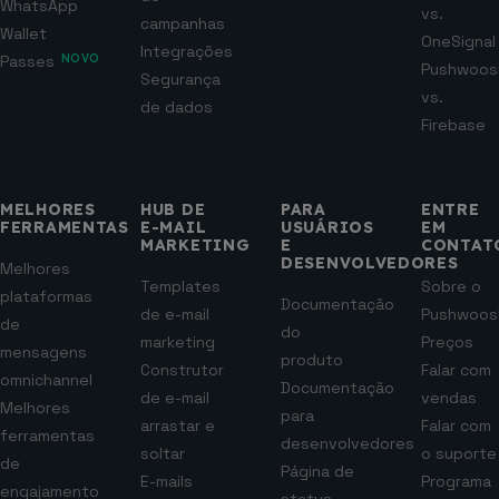
WhatsApp
vs.
campanhas
Wallet
OneSignal
Integrações
Passes
NOVO
Pushwoos
Segurança
vs.
de dados
Firebase
MELHORES
HUB DE
PARA
ENTRE
FERRAMENTAS
E-MAIL
USUÁRIOS
EM
MARKETING
E
CONTAT
DESENVOLVEDORES
Melhores
Templates
Sobre o
plataformas
Documentação
de e-mail
Pushwoos
de
do
marketing
Preços
mensagens
produto
Construtor
Falar com
omnichannel
Documentação
de e-mail
vendas
Melhores
para
arrastar e
Falar com
ferramentas
desenvolvedores
soltar
o suporte
de
Página de
E-mails
Programa
engajamento