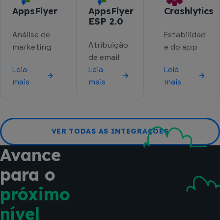
AppsFlyer
AppsFlyer
Crashlytics
ESP 2.0
Análise de
Estabilidad
Atribuição
marketing
e do app
de email
Leia
Leia
Leia
mais
mais
mais
VER TODAS AS INTEGRAÇÕES
Avance
para o
próximo
nível