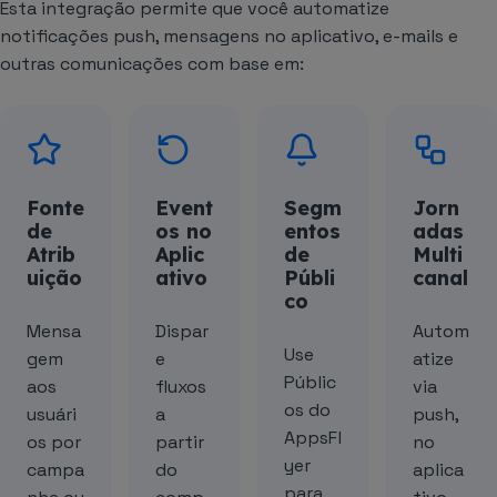
Esta integração permite que você automatize
notificações push, mensagens no aplicativo, e-mails e
outras comunicações com base em:
Fonte
Event
Segm
Jorn
de
os no
entos
adas
Atrib
Aplic
de
Multi
uição
ativo
Públi
canal
co
Mensa
Dispar
Autom
Use
gem
e
atize
Públic
aos
fluxos
via
os do
usuári
a
push,
AppsFl
os por
partir
no
yer
campa
do
aplica
para