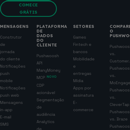
COMECE
GRÁTIS
MENSAGENS
PLATAFORMA
SETORES
COMPAR
DE
O
DADOS
PUSHWO
Construtor
Games
DO
de
Fintech e
CLIENTE
Pushwoos
jornada
bancos
vs.
Pushwoosh
do cliente
Mobilidade
Customer.
API
Notificações
e
Pushwoos
ManyMoney
push
entregas
vs.
MCP
NOVO
mobile
Mídia
MoEngag
CDP
Notificações
Apps por
Pushwoos
acionável
push web
assinatura
vs.
Segmentação
Mensagens
E-
CleverTap
de
in-app
commerce
Pushwoos
audiência
E-mail
vs. Braze
Analytics
SMS
Pushwoos
de