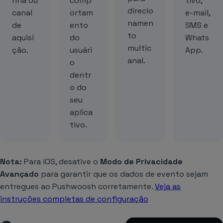
nha ou
comp
tivo,
direcio
canal
ortam
e-mail,
namen
de
ento
SMS e
to
aquisi
do
Whats
multic
ção.
usuári
App.
anal.
o
dentr
o do
seu
aplica
tivo.
Nota:
Para iOS, desative o
Modo de Privacidade
Avançado
para garantir que os dados de evento sejam
entregues ao Pushwoosh corretamente.
Veja as
instruções completas de configuração