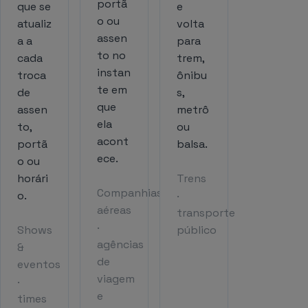
portã
que se
e
o ou
atualiz
volta
assen
a a
para
to no
cada
trem,
instan
troca
ônibu
te em
de
s,
que
assen
metrô
ela
to,
ou
acont
portã
balsa.
ece.
o ou
horári
Trens
Companhias
o.
·
aéreas
transporte
·
Shows
público
agências
&
de
eventos
viagem
·
e
times