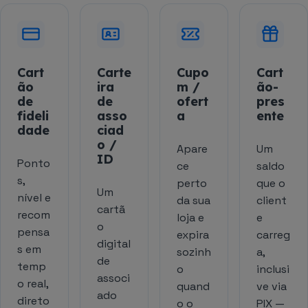
Cart
Carte
Cupo
Cart
ão
ira
m /
ão-
de
de
ofert
pres
fideli
asso
a
ente
dade
ciad
o /
Apare
Um
ID
Ponto
ce
saldo
s,
perto
que o
Um
nível e
da sua
client
cartã
recom
loja e
e
o
pensa
expira
carreg
digital
s em
sozinh
a,
de
temp
o
inclusi
associ
o real,
quand
ve via
ado
direto
o o
PIX —