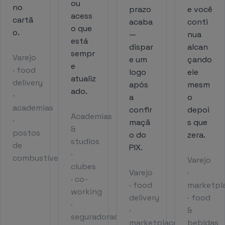
ou
no
prazo
e você
acess
cartã
acaba
conti
o que
o.
—
nua
está
dispar
alcan
sempr
Varejo
e um
çando
e
· food
logo
ele
atualiz
delivery
após
mesm
ado.
·
a
o
academias
confir
depoi
Academias
·
maçã
s que
&
postos
o do
zera.
studios
de
PIX.
·
combustível
Varejo
clubes
Varejo
·
· co-
· food
marketpl
working
delivery
· food
·
·
&
seguradoras
marketplaces
bebidas