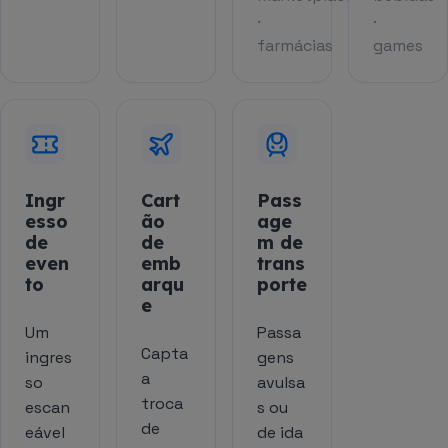
·
·
farmácias
games
Ingr
Cart
Pass
esso
ão
age
de
de
m de
even
emb
trans
to
arqu
porte
e
Um
Passa
Capta
ingres
gens
a
so
avulsa
troca
escan
s ou
de
eável
de ida