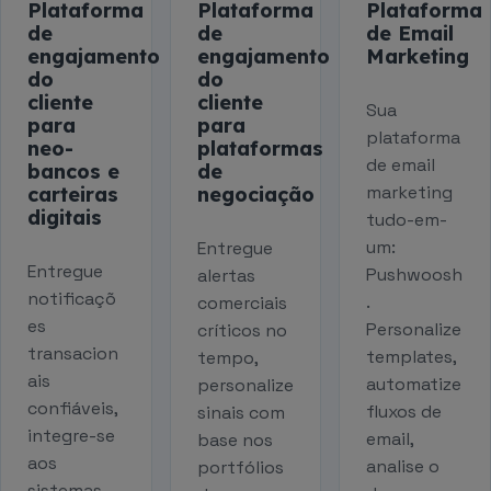
Plataforma
Plataforma
Plataforma
de
de
de Email
engajamento
engajamento
Marketing
do
do
cliente
cliente
Sua
para
para
plataforma
neo-
plataformas
de email
bancos e
de
marketing
carteiras
negociação
digitais
tudo-em-
um:
Entregue
Entregue
Pushwoosh
alertas
notificaçõ
.
comerciais
es
Personalize
críticos no
transacion
templates,
tempo,
ais
automatize
personalize
confiáveis,
fluxos de
sinais com
integre-se
email,
base nos
aos
analise o
portfólios
sistemas