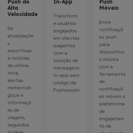
Push de
In-App
Push
Alta
Móveis
Velocidade
Transform
Envie
e usuários
De
notificaçõ
engajados
atualizaçõe
es push
em clientes
s
para
pagantes
esportivas
dispositivo
com a
a notícias
s móveis
solução de
de última
com a
mensagens
hora,
ferramenta
in-app sem
alertas
de
código da
meteoroló
notificaçõ
Pushwoosh
gicos e
es móveis e
.
informaçõ
plataforma
es de
de
viagem,
engajamen
segundos
to de
podem