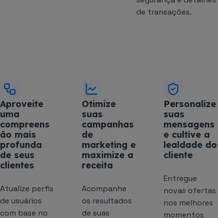
de transações.
Aproveite
Otimize
Personalize
uma
suas
suas
compreens
campanhas
mensagens
ão mais
de
e cultive a
profunda
marketing e
lealdade do
de seus
maximize a
cliente
clientes
receita
Entregue
Atualize perfis
Acompanhe
novas ofertas
de usuários
os resultados
nos melhores
com base no
de suas
momentos