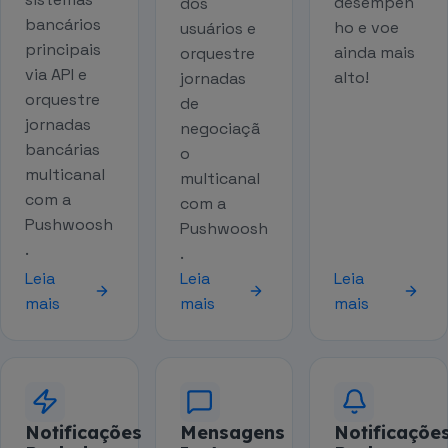
desempen
dos
bancários
ho e voe
usuários e
principais
ainda mais
orquestre
via API e
alto!
jornadas
orquestre
de
jornadas
negociaçã
bancárias
o
multicanal
multicanal
com a
com a
Pushwoosh
Pushwoosh
.
.
Leia
Leia
Leia
mais
mais
mais
Notificações
Mensagens
Notificaçõe