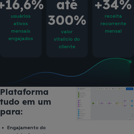
+16,6%
até
+34%
300%
usuários
receita
ativos
recorrente
mensais
mensal
valor
engajados
vitalício do
cliente
Plataforma
tudo em um
para:
Engajamento do