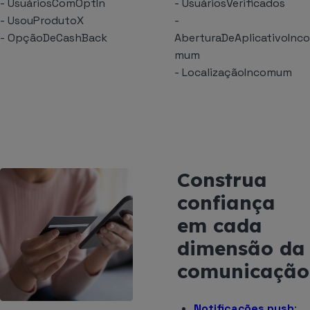
- UsuáriosComOptIn
- UsuáriosVerificados
- UsouProdutoX
-
- OpçãoDeCashBack
AberturaDeAplicativoInco
mum
- LocalizaçãoIncomum
Construa
confiança
em cada
dimensão da
comunicação
Notificações push
: