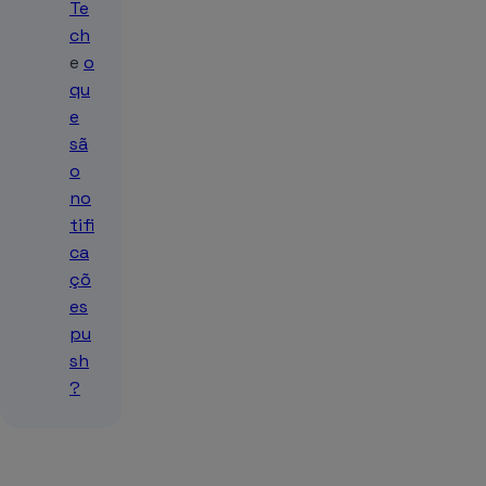
Te
ch
e
o
qu
e
sã
o
no
tifi
ca
çõ
es
pu
sh
?