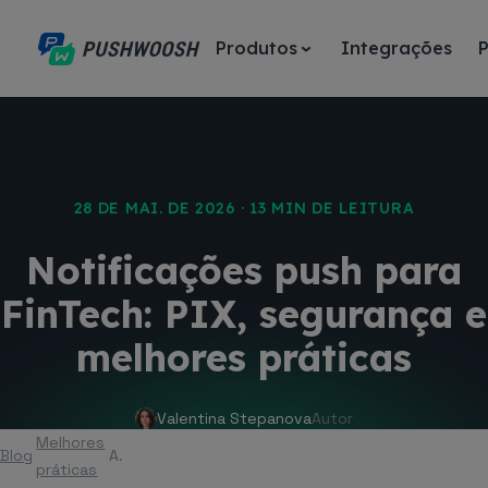
Produtos
Integrações
28 DE MAI. DE 2026 · 13 MIN DE LEITURA
Notificações push para
FinTech: PIX, segurança e
melhores práticas
Valentina Stepanova
Autor
Melhores
Blog
Artigo
práticas