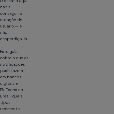
O desafio aqui
não é
conseguir a
atenção do
usuário — é
não
desperdiçá-la.
Este guia
cobre o que as
notificações
push fazem
em bancos
digitais e
FinTechs no
Brasil, quais
tipos
realmente