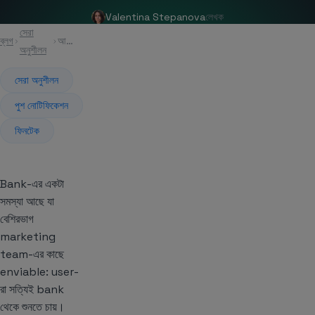
Valentina Stepanova
লেখক
সেরা
ব্লগ
আর্টিকেল
অনুশীলন
সেরা অনুশীলন
পুশ নোটিফিকেশন
ফিনটেক
Bank-এর একটা
সমস্যা আছে যা
বেশিরভাগ
marketing
team-এর কাছে
enviable: user-
রা সত্যিই bank
থেকে শুনতে চায়।