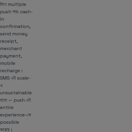
দিনে multiple
push পায়: cash-
in
confirmation,
send money
receipt,
merchant
payment,
mobile
recharge।
SMS এই scale-
এ
unsustainable
হতো — push এই
entire
experience-কে
possible
করেছে।