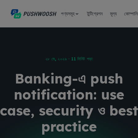
পণ্যসমূহ
ইন্টিগ্রেশন
মূল্য
কোম্পানি
২৮ মে, ২০২৬ · 11 মিনিট পড়া
Banking-এ push
notification: use
case, security ও best
practice