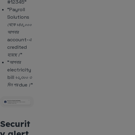
#12345”
“Payroll
Solutions
থেকে ৳৪৫,০০০
আপনার
account-এ
credited
হয়েছে।”
“আপনার
electricity
bill ৳২,৩০০ ৩
দিন পর due।“
Securit
y alert