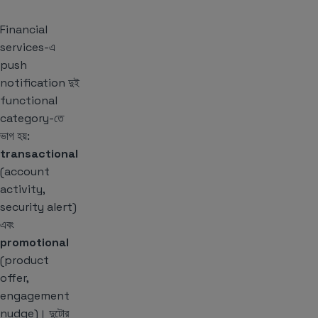
Financial
services-এ
push
notification দুই
functional
category-তে
ভাগ হয়:
transactional
(account
activity,
security alert)
এবং
promotional
(product
offer,
engagement
nudge)। দুটোর