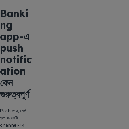
Banki
ng
app-এ
push
notific
ation
কেন
গুরুত্বপূর্ণ
Push হচ্ছে সেই
অল্প কয়েকটা
channel-এর