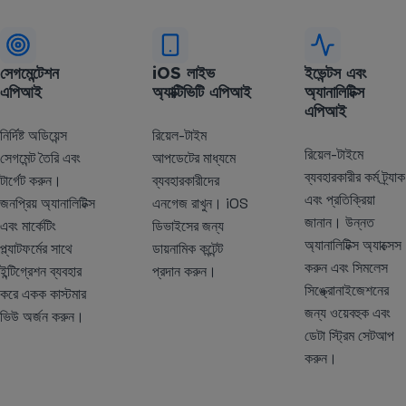
সেগমেন্টেশন
iOS লাইভ
ইভেন্টস এবং
এপিআই
অ্যাক্টিভিটি এপিআই
অ্যানালিটিক্স
এপিআই
নির্দিষ্ট অডিয়েন্স
রিয়েল-টাইম
রিয়েল-টাইমে
সেগমেন্ট তৈরি এবং
আপডেটের মাধ্যমে
ব্যবহারকারীর কর্ম ট্র্যাক
টার্গেট করুন।
ব্যবহারকারীদের
এবং প্রতিক্রিয়া
জনপ্রিয় অ্যানালিটিক্স
এনগেজ রাখুন। iOS
জানান। উন্নত
এবং মার্কেটিং
ডিভাইসের জন্য
অ্যানালিটিক্স অ্যাক্সেস
প্ল্যাটফর্মের সাথে
ডায়নামিক কন্টেন্ট
করুন এবং সিমলেস
ইন্টিগ্রেশন ব্যবহার
প্রদান করুন।
সিঙ্ক্রোনাইজেশনের
করে একক কাস্টমার
জন্য ওয়েবহুক এবং
ভিউ অর্জন করুন।
ডেটা স্ট্রিম সেটআপ
করুন।