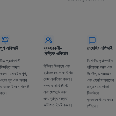
পুশ এপিআই
ব্যবহারকারী-
মেসেজিং এপিআই
কেন্দ্রিক এপিআই
উচ্চ প্রভাবশালী
টার্গেটেড ক্যাম্পেইন
বিভিন্ন ডিভাইস এবং
বিজ্ঞপ্তি প্রদান
পরিচালনা করুন এবং
চ্যানেল থেকে কাস্টমার
করুন। মোবাইল পুশ,
ইমেইল, এসএমএস
ডেটা একত্রিত করুন।
ওয়েব পুশ এবং অ্যাপ
এবং হোয়াটসঅ্যাপের
দক্ষতার সাথে টার্গেট
ও ওয়েব ইনবক্স সাপোর্ট
মাধ্যমে যেকোনো
এবং সেগমেন্ট করুন
করে।
ডিভাইসে
এবং ব্যক্তিগতকৃত
ব্যবহারকারীদের কাছে
অভিজ্ঞতা তৈরি করুন।
পৌঁছান।