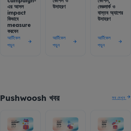
campaign-
কৌশল ও
কৌশল,
এর আসল
উদাহরণ
বেঞ্চমার্ক ও
impact
বাস্তব অ্যাপের
কিভাবে
উদাহরণ
measure
করবেন
আর্টিকেল
আর্টিকেল
আর্টিকেল
পড়ুন
পড়ুন
পড়ুন
Pushwoosh খবর
সব দেখুন