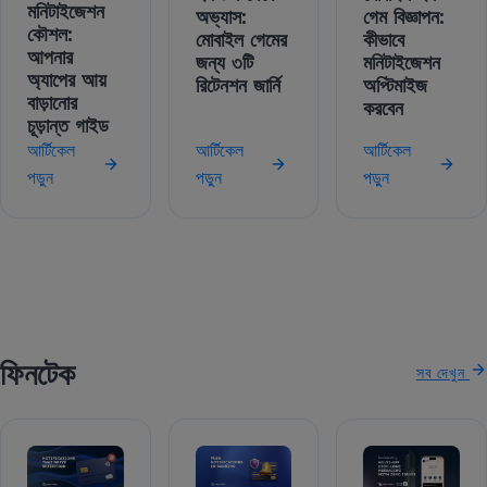
মনিটাইজেশন
অভ্যাস:
গেম বিজ্ঞাপন:
কৌশল:
মোবাইল গেমের
কীভাবে
আপনার
জন্য ৩টি
মনিটাইজেশন
অ্যাপের আয়
রিটেনশন জার্নি
অপ্টিমাইজ
বাড়ানোর
করবেন
চূড়ান্ত গাইড
আর্টিকেল
আর্টিকেল
আর্টিকেল
পড়ুন
পড়ুন
পড়ুন
ফিনটেক
সব দেখুন