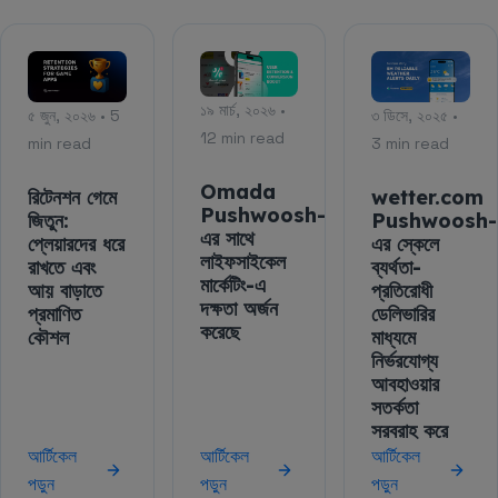
১৯ মার্চ, ২০২৬ •
৫ জুন, ২০২৬ • 5
৩ ডিসে, ২০২৫ •
12 min read
min read
3 min read
Omada
রিটেনশন গেমে
wetter.com
Pushwoosh-
জিতুন:
Pushwoosh-
এর সাথে
প্লেয়ারদের ধরে
এর স্কেলে
লাইফসাইকেল
রাখতে এবং
ব্যর্থতা-
মার্কেটিং-এ
আয় বাড়াতে
প্রতিরোধী
দক্ষতা অর্জন
প্রমাণিত
ডেলিভারির
করেছে
কৌশল
মাধ্যমে
নির্ভরযোগ্য
আবহাওয়ার
সতর্কতা
সরবরাহ করে
আর্টিকেল
আর্টিকেল
আর্টিকেল
পড়ুন
পড়ুন
পড়ুন