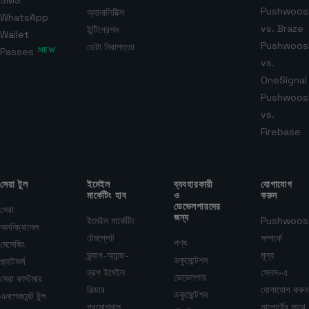
SMS
Pushwoos
অ্যানালিটিক্স
WhatsApp
vs. Braze
ইন্টিগ্রেশন
Wallet
Pushwoos
ডেটা নিরাপত্তা
Passes
NEW
vs.
OneSignal
Pushwoos
vs.
Firebase
সেরা টুল
ইমেইল
ব্যবহারকারী
যোগাযোগ
মার্কেটিং হাব
ও
করুন
ডেভেলপারদের
সেরা
জন্য
ইমেইল মার্কেটিং
Pushwoos
অমনিচ্যানেল
টেমপ্লেট
সম্পর্কে
পণ্য
মেসেজিং
ড্র্যাগ-অ্যান্ড-
মূল্য
ডকুমেন্টেশন
প্ল্যাটফর্ম
ড্রপ ইমেইল
সেলস-এ
ডেভেলপার
সেরা কাস্টমার
বিল্ডার
যোগাযোগ করুন
ডকুমেন্টেশন
এনগেজমেন্ট টুল
প্রমোশনাল
সাপোর্টের সাথে