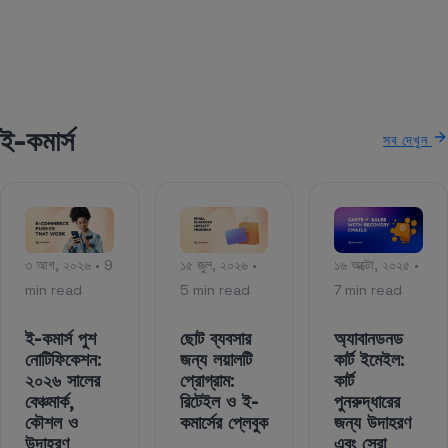
ই-কমার্স
সব দেখুন
৩ আগ, ২০২৬ • 9
১৫ জুল, ২০২৬ •
১৬ অক্টো, ২০২৫ •
min read
5 min read
7 min read
ই-কমার্স পুশ
ছোট ব্যবসার
অ্যাবানডনড
নোটিফিকেশন:
জন্য লয়ালটি
কার্ট ইমেইল:
২০২৬ সালের
প্রোগ্রাম:
কার্ট
বেঞ্চমার্ক,
রিটেইল ও ই-
পুনরুদ্ধারের
কৌশল ও
কমার্সের প্লেবুক
জন্য উদাহরণ
উদাহরণ
এবং সেরা