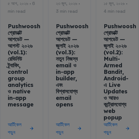
৫ আগ, ২০২৬ • 6
২৩ জুল, ২০২৬ •
১৫ জুল, ২০২৬ •
min read
3 min read
4 min read
Pushwoosh
Pushwoosh
Pushwoosh
প্রোডাক্ট
প্রোডাক্ট
প্রোডাক্ট
আপডেট —
আপডেট —
আপডেট —
আগস্ট ২০২৬
জুলাই ২০২৬
জুলাই ২০২৬
(vol.1):
(vol.3):
(vol.2):
রেভিনিউ
নতুন নিজস্ব
Multi-
ট্র্যাকিং,
email ও
Armed
control
in-app
Bandit,
group
builder,
Android-
analytics
এবং
এ Live
ও native
বিশ্বাসযোগ্য
Updates
in-app
email
ও আরও
message
opens
কন্ট্রোলযোগ্য
web
popup
আর্টিকেল
আর্টিকেল
আর্টিকেল
পড়ুন
পড়ুন
পড়ুন