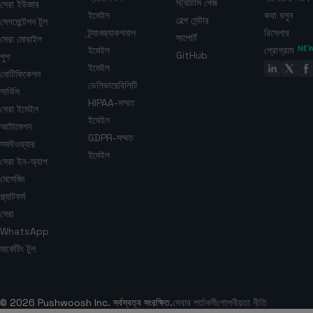
স্ট্যাটাস পেজ
সেরা ইউজার
ইমেইল
কথা বলুন
হেল্প সেন্টার
সেগমেন্টেশন টুল
ট্র্যানজ্যাকশনাল
রিসেলার
সাপোর্ট
সেরা মোবাইল
ইমেইল
প্রোগ্রাম
NE
GitHub
পুশ
ইমেইল
নোটিফিকেশন
ডেলিভারেবিলিটি
সার্ভিস
HIPAA-সম্মত
সেরা ইমেইল
ইমেইল
অটোমেশন
GDPR-সম্মত
সফটওয়্যার
ইমেইল
সেরা ইন-অ্যাপ
মেসেজিং
প্ল্যাটফর্ম
সেরা
WhatsApp
মার্কেটিং টুল
© 2026 Pushwoosh Inc. সর্বস্বত্ব সংরক্ষিত.
সেবার শর্তাবলী
গোপনীয়তা নীতি