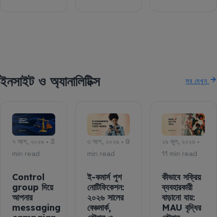
ইনসাইট ও অ্যানালিটিক্স
সব দেখুন
৭ আগ, ২০২৬ • 3
৩ আগ, ২০২৬ • 9
২৯ জুল, ২০২৬ •
min read
min read
11 min read
Control
ই-কমার্স পুশ
কীভাবে সক্রিয়
group দিয়ে
নোটিফিকেশন:
ব্যবহারকারী
আপনার
২০২৬ সালের
বাড়ানো যায়:
messaging
বেঞ্চমার্ক,
MAU বৃদ্ধির