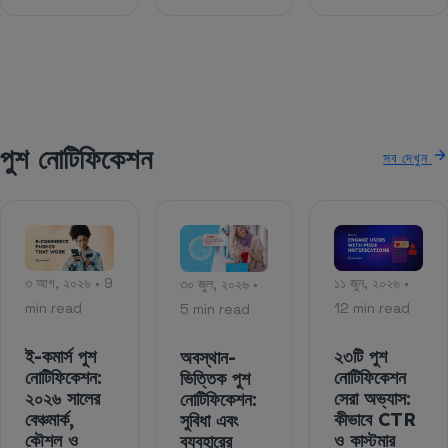
পুশ নোটিফিকেশন
সব দেখুন
৩ আগ, ২০২৬ • 9
১১ জুন, ২০২৬ •
৩০ জুল, ২০২৬ •
min read
12 min read
5 min read
ই-কমার্স পুশ
২৩টি পুশ
অবস্থান-
নোটিফিকেশন:
নোটিফিকেশন
ভিত্তিক পুশ
২০২৬ সালের
সেরা অভ্যাস:
নোটিফিকেশন:
বেঞ্চমার্ক,
কীভাবে CTR
সুবিধা এবং
কৌশল ও
ও কাস্টমার
ব্যবহারের