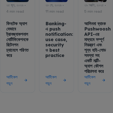
২৫ জুন, ২০২৬ •
২৮ মে, ২০২৬ •
২৯ অক্টো, ২০২৫ •
4 min read
11 min read
5 min read
ফিনটেক অ্যাপ
Banking-
আলিনমা ব্যাংক
যেভাবে
এ push
Pushwoosh
ট্রানজ্যাকশনাল
notification:
API-এর
নোটিফিকেশনকে
use case,
মাধ্যমে সম্পূর্ণ
রিটেনশন
security
নিয়ন্ত্রণ এবং
চ্যানেলে পরিণত
ও best
শূন্য হাই-লোড
করে
practice
সমস্যা সহ
একটি মাল্টি-
অ্যাপ কৌশল
পরিচালনা করে
আর্টিকেল
আর্টিকেল
আর্টিকেল
পড়ুন
পড়ুন
পড়ুন