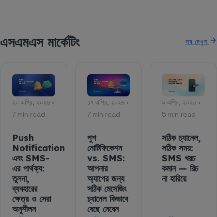
এসএমএস মার্কেটিং
সব দেখুন
২০ এপ্রি, ২০২৬ •
১৭ এপ্রি, ২০২৬ •
৯ এপ্রি, ২০২৬ •
7 min read
7 min read
5 min read
Push
পুশ
সঠিক চ্যানেল,
Notification
নোটিফিকেশন
সঠিক সময়:
এবং SMS-
vs. SMS:
SMS খরচ
এর পার্থক্য:
আপনার
কমান — রিচ
তুলনা,
অ্যাপের জন্য
না হারিয়ে
ব্যবহারের
সঠিক মেসেজিং
ক্ষেত্র ও সেরা
চ্যানেল কিভাবে
অনুশীলন
বেছে নেবেন