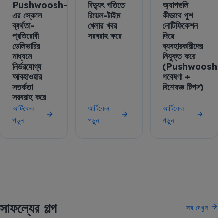
Pushwoosh-
বিদ্যুৎ গতিতে
অ্যাপগুলি
এর স্কেলে
রিয়েল-টাইম
কীভাবে পুশ
ব্যর্থতা-
খেলার খবর
নোটিফিকেশন
প্রতিরোধী
সরবরাহ করে
দিয়ে
ডেলিভারির
ব্যবহারকারীদের
মাধ্যমে
নিযুক্ত করে
নির্ভরযোগ্য
(Pushwoosh
আবহাওয়ার
গবেষণা +
সতর্কতা
বিশেষজ্ঞ টিপস)
সরবরাহ করে
আর্টিকেল
আর্টিকেল
আর্টিকেল
পড়ুন
পড়ুন
পড়ুন
সাফল্যের গল্প
সব দেখুন