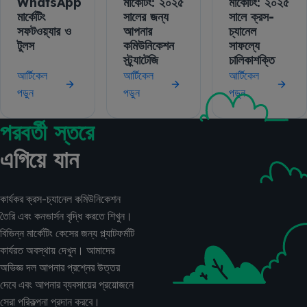
WhatsApp
মার্কেটিং: ২০২৫
মার্কেটিং: ২০২৫
মার্কেটিং
সালের জন্য
সালে ক্রস-
সফটওয়্যার ও
আপনার
চ্যানেল
টুলস
কমিউনিকেশন
সাফল্যে
স্ট্র্যাটেজি
চালিকাশক্তি
আর্টিকেল
আর্টিকেল
আর্টিকেল
পড়ুন
পড়ুন
পড়ুন
পরবর্তী স্তরে
এগিয়ে যান
কার্যকর ক্রস-চ্যানেল কমিউনিকেশন
তৈরি এবং কনভার্সন বৃদ্ধি করতে শিখুন।
বিভিন্ন মার্কেটিং কেসের জন্য প্ল্যাটফর্মটি
কার্যরত অবস্থায় দেখুন। আমাদের
অভিজ্ঞ দল আপনার প্রশ্নের উত্তর
দেবে এবং আপনার ব্যবসায়ের প্রয়োজনে
সেরা পরিকল্পনা প্রদান করবে।