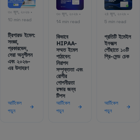
৩০ জুল, ২০২৬ •
৩০ জুল, ২০২৬ •
২৪ জুল, ২০২৬ •
10 min read
14 min read
5 min read
ট্রিগারড ইমেল:
কিভাবে
প্রতিটি ইমেইল
সংজ্ঞা,
HIPAA-
ইনবক্সে
প্রকারভেদ,
সম্মত ইমেল
পৌঁছাতে ১০টি
সেরা অনুশীলন
পাঠাবেন:
প্রি-সেন্ড চেক
এবং ২০২৬-
নিরাপদ
এর উদাহরণ
সম্পৃক্ততা এবং
রোগীর
গোপনীয়তা
রক্ষার জন্য
টিপস
আর্টিকেল
আর্টিকেল
আর্টিকেল
পড়ুন
পড়ুন
পড়ুন