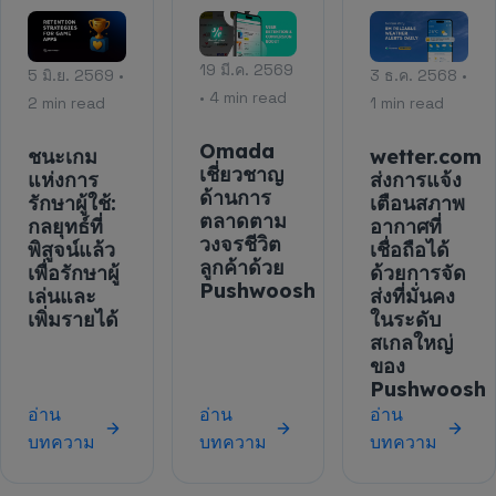
19 มี.ค. 2569
5 มิ.ย. 2569 •
3 ธ.ค. 2568 •
• 4 min read
2 min read
1 min read
Omada
ชนะเกม
wetter.com
เชี่ยวชาญ
แห่งการ
ส่งการแจ้ง
ด้านการ
รักษาผู้ใช้:
เตือนสภาพ
ตลาดตาม
กลยุทธ์ที่
อากาศที่
วงจรชีวิต
พิสูจน์แล้ว
เชื่อถือได้
ลูกค้าด้วย
เพื่อรักษาผู้
ด้วยการจัด
Pushwoosh
เล่นและ
ส่งที่มั่นคง
เพิ่มรายได้
ในระดับ
สเกลใหญ่
ของ
Pushwoosh
อ่าน
อ่าน
อ่าน
บทความ
บทความ
บทความ