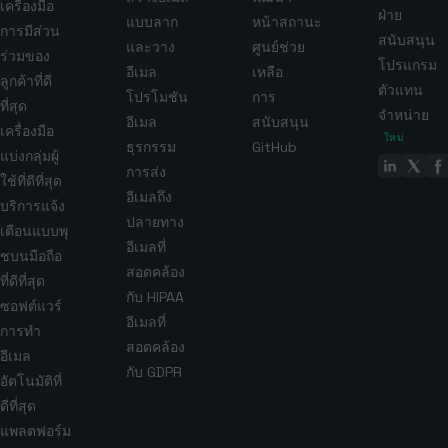
เครื่องมือ
ฝ่าย
แบบลาก
หน้าสถานะ
การมีส่วน
สนับสนุน
และวาง
ศูนย์ช่วย
ร่วมของ
โปรแกรม
อีเมล
เหลือ
ลูกค้าที่ดี
ตัวแทน
โปรโมชัน
การ
ที่สุด
จำหน่าย
อีเมล
สนับสนุน
เครื่องมือ
ใหม่
ธุรกรรม
GitHub
แบ่งกลุ่มผู้
การส่ง
ใช้ที่ดีที่สุด
อีเมลถึง
บริการแจ้ง
ปลายทาง
เตือนแบบพุ
อีเมลที่
ชบนมือถือ
สอดคล้อง
ที่ดีที่สุด
กับ HIPAA
ซอฟต์แวร์
อีเมลที่
การทำ
สอดคล้อง
อีเมล
กับ GDPR
อัตโนมัติที่
ดีที่สุด
แพลตฟอร์ม