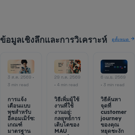
ข้อมูลเชิงลึกและการวิเคราะห์
ดูทั้งหมด
3 ส.ค. 2569 •
29 ก.ค. 2569
6 เม.ย. 2569
3 min read
• 4 min read
• 3 min read
การแจ้ง
วิธีเพิ่มผู้ใช้
วิธีค้นหา
เตือนแบบ
งานที่ใช้
จุดที่
พุชสำหรับ
งานอยู่:
customer
อีคอมเมิร์ซ:
กลยุทธ์การ
journey
เกณฑ์
เติบโตของ
ของคุณ
มาตรฐาน
MAU
หยุดชะงัก