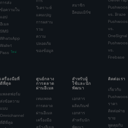
CleverTap
การ
การส่ง
สมาชิก
Pushwoos
วิเคราะห์
ข้อความใน
อีคอมเมิร์ซ
vs. Braze
แคมเปญ
แอป
Pushwoos
การผสาน
อีเมล
vs.
รวม
SMS
OneSignal
ความ
WhatsApp
Pushwoos
ปลอดภัย
Wallet
vs.
ของข้อมูล
Pass
ใหม่
Firebase
เครื่องมือที่
ศูนย์กลาง
สำหรับผู้
ติดต่อเรา
ดีที่สุด
การตลาด
ใช้และนัก
ผ่านอีเมล
พัฒนา
เกี่ยวกับ
แพลตฟอร์ม
Pushwoos
เทมเพลต
เอกสาร
ส่งข้อความ
ราคา
การตลาด
ผลิตภัณฑ์
แบบ
ติดต่อฝ่าย
ผ่านอีเมล
เอกสาร
Omnichannel
ขาย
เครื่องมือ
สำหรับนัก
ที่ดีที่สุด
พูดคุยกับ
สร้างอีเมล
พัฒนา