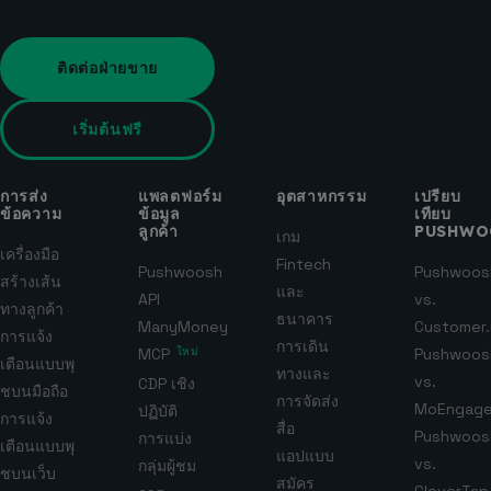
ติดต่อฝ่ายขาย
เริ่มต้นฟรี
การส่ง
แพลตฟอร์ม
อุตสาหกรรม
เปรียบ
ข้อความ
ข้อมูล
เทียบ
ลูกค้า
PUSHWO
เกม
เครื่องมือ
Fintech
Pushwoosh
Pushwoos
สร้างเส้น
และ
API
vs.
ทางลูกค้า
ธนาคาร
ManyMoney
Customer.
การแจ้ง
การเดิน
MCP
ใหม่
Pushwoos
เตือนแบบพุ
ทางและ
vs.
CDP เชิง
ชบนมือถือ
การจัดส่ง
MoEngag
ปฏิบัติ
การแจ้ง
สื่อ
Pushwoos
การแบ่ง
เตือนแบบพุ
แอปแบบ
vs.
กลุ่มผู้ชม
ชบนเว็บ
สมัคร