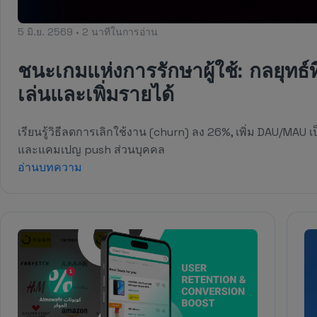
5 มิ.ย. 2569 • 2 นาทีในการอ่าน
ชนะเกมแห่งการรักษาผู้ใช้: กลยุทธ์ที่พ
เล่นและเพิ่มรายได้
เรียนรู้วิธีลดการเลิกใช้งาน (churn) ลง 26%, เพิ่ม DAU/MAU
และแคมเปญ push ส่วนบุคคล
อ่านบทความ