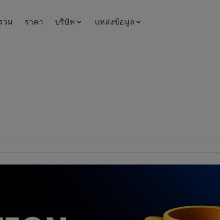
รวม
ราคา
บริษัท
แหล่งข้อมูล