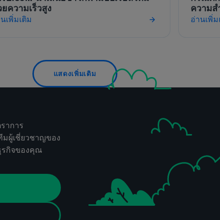
วยความเร็วสูง
ความสำเ
านเพิ่มเติม
อ่านเพิ่ม
แสดงเพิ่มเติม
ัตราการ
มผู้เชี่ยวชาญของ
ุรกิจของคุณ