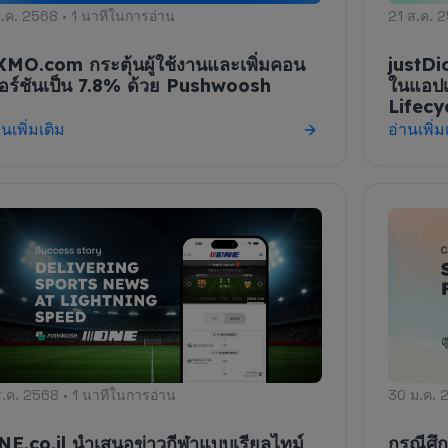
ต.ค. 2568 • 1 นาทีในการอ่าน
21 ส.ค. 
XMO.com กระตุ้นผู้ใช้งานและเพิ่มคอน
justDic
วอร์ชันเป็น 7.8% ด้วย Pushwoosh
ในแอปเ
Lifecy
านเพิ่มเติม
อ่านเพิ่ม
ส.ค. 2568 • 1 นาทีในการอ่าน
30 ม.ค. 
NE.co.il นำเสนอข่าวกีฬาแบบเรียลไทม์
กรณีศึก