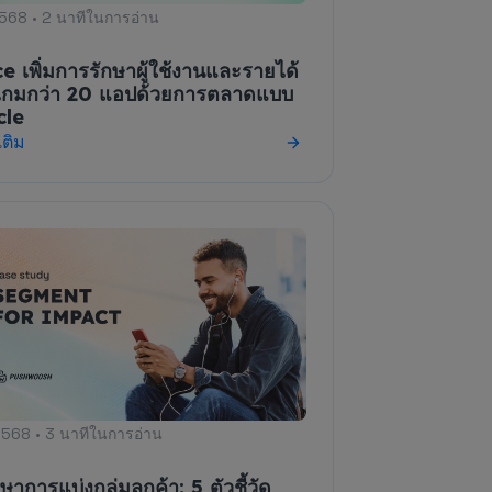
2568 • 2 นาทีในการอ่าน
e เพิ่มการรักษาผู้ใช้งานและรายได้
กมกว่า 20 แอปด้วยการตลาดแบบ
cle
เติม
2568 • 3 นาทีในการอ่าน
ษาการแบ่งกลุ่มลูกค้า: 5 ตัวชี้วัด