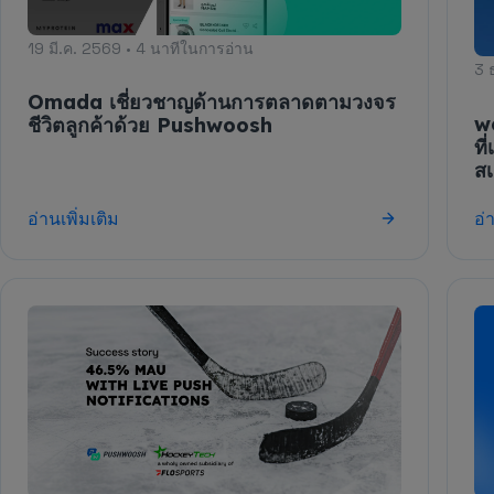
19 มี.ค. 2569 • 4 นาทีในการอ่าน
3 
Omada เชี่ยวชาญด้านการตลาดตามวงจร
w
ชีวิตลูกค้าด้วย Pushwoosh
ที
ส
อ่านเพิ่มเติม
อ่