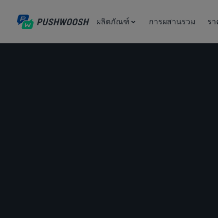
ผลิตภัณฑ์
การผสานรวม
รา