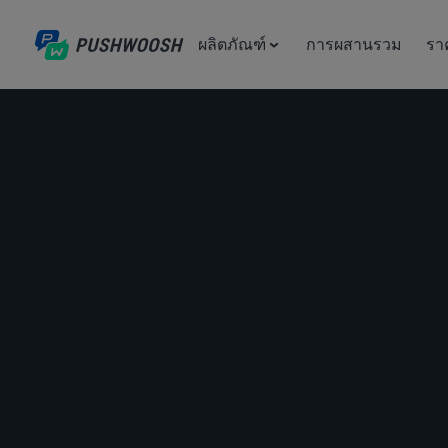
ผลิตภัณฑ์
การผสานรวม
รา