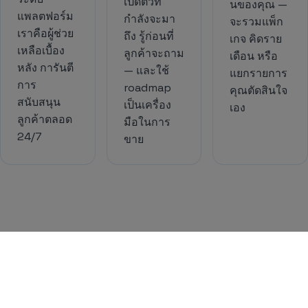
เปิดตัวที่
นของคุณ —
แพลตฟอร์ม
กำลังจะมา
จะรวมแพ็ก
เราคือผู้ช่วย
ถึง รู้ก่อนที่
เกจ คิดราย
เหลือเบื้อง
ลูกค้าจะถาม
เดือน หรือ
หลัง การันตี
— และใช้
แยกรายการ
การ
roadmap
คุณตัดสินใจ
สนับสนุน
เป็นเครื่อง
เอง
ลูกค้าตลอด
มือในการ
24/7
ขาย
ตัวเลข
เป็นอย่างไร
ตัวอย่างจริงของรายได้ที่ตัวแทนจำหน่ายขนาดกลางสร้างได้ตั้งแต่