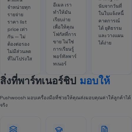
อีเมล เรา
นับจากวันที่
จำหน่ายทุก
ทำให้มัน
ในใบแจ้งหนี้
รายจ่าย
เรียบง่าย
คาดการณ์
ราคา list
เพื่อให้คุณ
ได้ ยุติธรรม
price เท่า
โฟกัสที่การ
และวางแผน
กัน — ไม่
ขาย ไม่ใช่
ได้ง่าย
ต้องต่อรอง
การเรียนรู้
ไม่มีส่วนลด
พอร์ทัลพาร์
ที่ไม่โปร่งใส
ทเนอร์
สิ่งที่พาร์ทเนอร์ชิป
มอบให้
Pushwoosh มอบเครื่องมือที่ช่วยให้คุณส่งมอบคุณค่าให้ลูกค้าได้
จริง