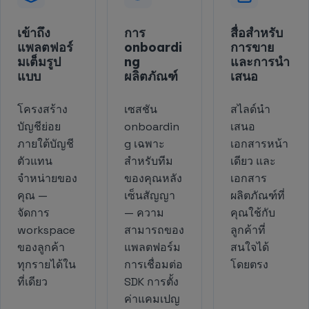
เข้าถึง
การ
สื่อสำหรับ
แพลตฟอร์
onboardi
การขาย
มเต็มรูป
ng
และการนำ
แบบ
ผลิตภัณฑ์
เสนอ
โครงสร้าง
เซสชัน
สไลด์นำ
บัญชีย่อย
onboardin
เสนอ
ภายใต้บัญชี
g เฉพาะ
เอกสารหน้า
ตัวแทน
สำหรับทีม
เดียว และ
จำหน่ายของ
ของคุณหลัง
เอกสาร
คุณ —
เซ็นสัญญา
ผลิตภัณฑ์ที่
จัดการ
— ความ
คุณใช้กับ
workspace
สามารถของ
ลูกค้าที่
ของลูกค้า
แพลตฟอร์ม
สนใจได้
ทุกรายได้ใน
การเชื่อมต่อ
โดยตรง
ที่เดียว
SDK การตั้ง
ค่าแคมเปญ