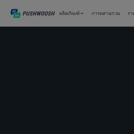
ผลิตภัณฑ์
การผสานรวม
รา