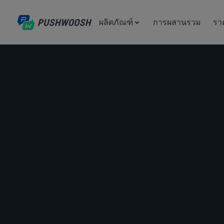
ผลิตภัณฑ์
การผสานรวม
รา