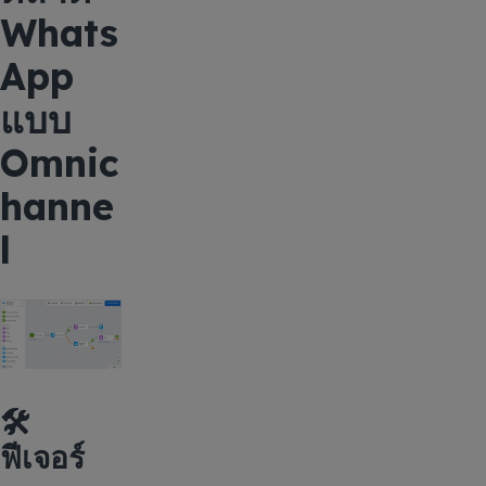
Whats
App
แบบ
Omnic
hanne
l
🛠️
ฟีเจอร์