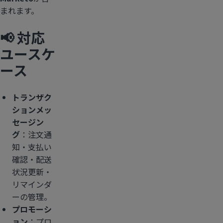
まれます。
📢 対応
ユースケ
ース
トランザク
ションメッ
セージン
グ
：注文通
知・支払い
確認・配送
状況更新・
リマインダ
ーの管理。
プロモーシ
ョン
：プロ