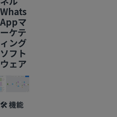
ネル
Whats
Appマ
ーケテ
ィング
ソフト
ウェア
🛠️ 機能