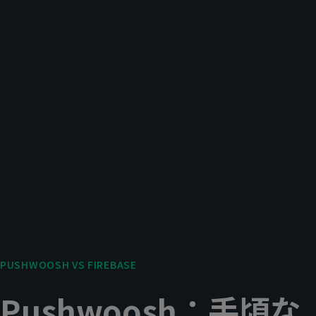
PUSHWOOSH VS FIREBASE
Pushwoosh：手頃な