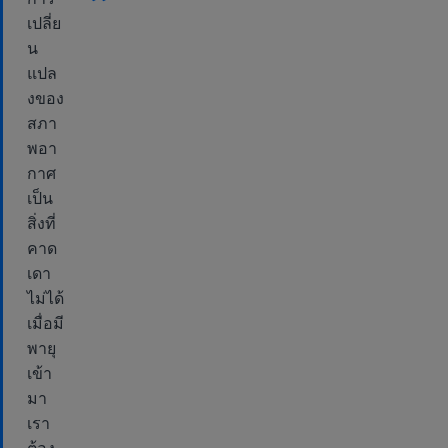
”
เปลี่ย
น
แปล
งของ
สภา
พอา
กาศ
เป็น
สิ่งที่
คาด
เดา
ไม่ได้
เมื่อมี
พายุ
เข้า
มา
เรา