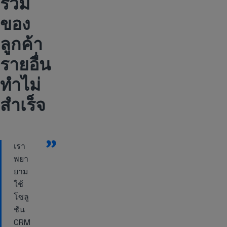
ร่วม
ของ
ลูกค้า
รายอื่น
ทำไม่
สำเร็จ
”
เรา
พยา
ยาม
ใช้
โซลู
ชัน
CRM