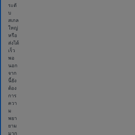
ระดั
บ
สเกล
ใหญ่
หรือ
ส่งได้
เร็ว
พอ
นอก
จาก
นี้ยัง
ต้อง
การ
ควา
ม
พยา
ยาม
มาก