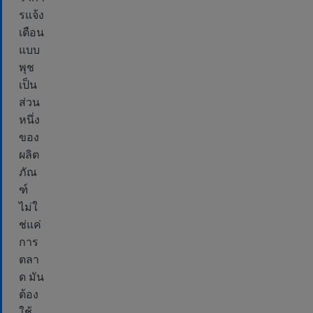
รแจ้ง
เตือน
แบบ
พุช
เป็น
ส่วน
หนึ่ง
ของ
ผลิต
ภัณ
ฑ์
ไม่ใ
ช่แค่
การ
ตลา
ด มัน
ต้อง
ใช้