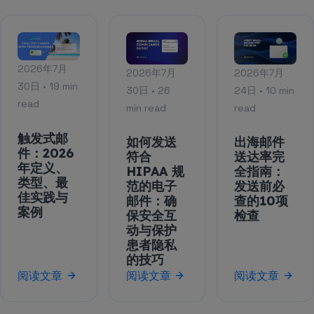
2026年7月
2026年7月
2026年7月
30日 • 19 min
30日 • 26
24日 • 10 min
read
min read
read
触发式邮
如何发送
出海邮件
件：2026
符合
送达率完
年定义、
HIPAA 规
全指南：
类型、最
范的电子
发送前必
佳实践与
邮件：确
查的10项
案例
保安全互
检查
动与保护
患者隐私
的技巧
阅读文章
阅读文章
阅读文章