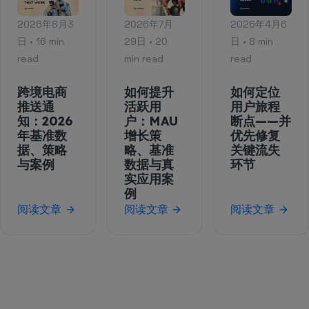
2026年8月3
2026年7月
2026年4月6
日 • 16 min
29日 • 20
日 • 8 min
read
min read
read
跨境电商
如何提升
如何定位
推送通
活跃用
用户旅程
知：2026
户：MAU
断点——并
年基准数
增长策
优先修复
据、策略
略、基准
关键流失
与案例
数据与真
环节
实应用案
例
阅读文章
阅读文章
阅读文章