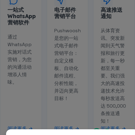
一站式
电子邮件
高速推送
WhatsApp
营销平台
通知
营销软件
Pushwoosh
从体育资
通过
是您的一站
讯、突发新
WhatsApp
式电子邮件
闻到天气警
实施对话式
营销平台：
报和旅行更
营销，为您
自定义模
新，每一秒
的沟通活动
板、自动化
都至关重
增添人情
邮件流程、
要。我们强
味。
分析性能，
大的高速投
并迈向更高
递技术允许
目标！
每秒发送高
达 500,000
条推送通
知！
阅读更多
阅读更多
阅读更多