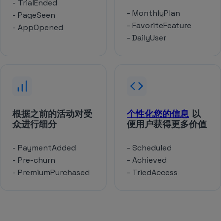
- TrialEnded
- MonthlyPlan
- PageSeen
- FavoriteFeature
- AppOpened
- DailyUser
根据之前的活动对受
个性化您的信息
以
众进行细分
便用户获得更多价值
- PaymentAdded
- Scheduled
- Pre-churn
- Achieved
- PremiumPurchased
- TriedAccess