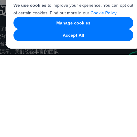
We use cookies
to improve your experience. You can opt out
迈向
新高度
of certain cookies. Find out more in our
Cookie Policy
.
Manage cookies
了解如何构建高效的跨渠道
Accept All
沟通并提升转化率。观看平
台在不同营销场景中的实际
演示。我们经验丰富的团队
将解答您的疑问，并为您的
业务需求提供最佳方案。
联系销售
免费开始
消息推送
客户数据
行业
比较
平台
PUSHWO