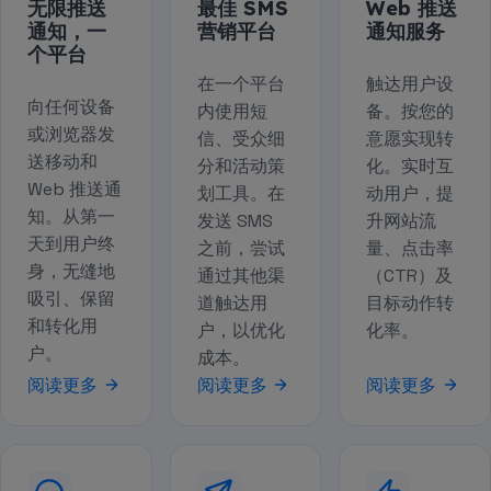
无限推送
最佳 SMS
Web 推送
通知，一
营销平台
通知服务
个平台
在一个平台
触达用户设
向任何设备
内使用短
备。按您的
或浏览器发
信、受众细
意愿实现转
送移动和
分和活动策
化。实时互
Web 推送通
划工具。在
动用户，提
知。从第一
发送 SMS
升网站流
天到用户终
之前，尝试
量、点击率
身，无缝地
通过其他渠
（CTR）及
吸引、保留
道触达用
目标动作转
和转化用
户，以优化
化率。
户。
成本。
阅读更多
阅读更多
阅读更多