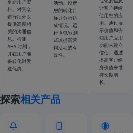
性化的信息
更新用户资
活动。设定
让客户持续
料。对受众
您的转化目
使用您的应
进行细分以
标并分析达
用。通过展
提供高度相
成情况。运
示价值和告
关的沟通信
行 A/B/n 测
知用户应用
息。检测
试以提高营
功能来建立
AHA 时刻，
销活动的有
信任。通过
并在用户准
效性。
提高客户终
备转化时发
身价值来维
送优惠。
持长期增
长。
探索
相关产品