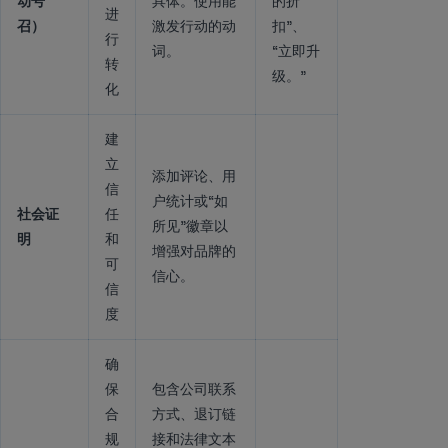
动号
具体。使用能
的折
进
召）
激发行动的动
扣”、
行
词。
“立即升
转
级。”
化
建
立
添加评论、用
信
户统计或“如
社会证
任
所见”徽章以
明
和
增强对品牌的
可
信心。
信
度
确
保
包含公司联系
合
方式、退订链
规
接和法律文本