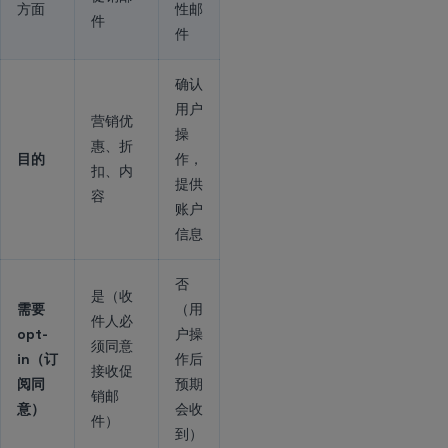
方面
性邮
件
件
确认
用户
营销优
操
惠、折
目的
作，
扣、内
提供
容
账户
信息
否
是（收
需要
（用
件人必
opt-
户操
须同意
in（订
作后
接收促
阅同
预期
销邮
意）
会收
件）
到）