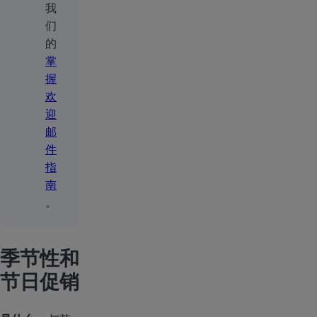
我
们
的
掌
握
欢
迎
邮
件
指
南
。
季节性和
节日促销