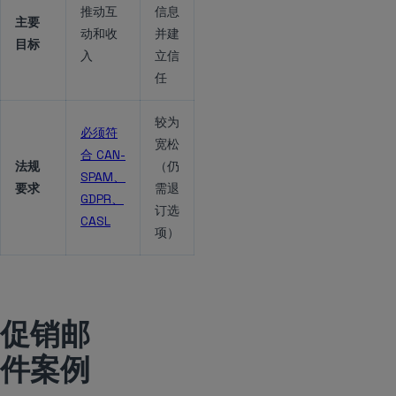
推动互
信息
主要
动和收
并建
目标
入
立信
任
较为
必须符
宽松
合 CAN-
法规
（仍
SPAM、
要求
需退
GDPR、
订选
CASL
项）
促销邮
件案例