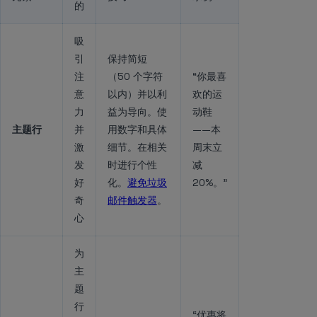
的
吸
引
保持简短
注
（50 个字符
“你最喜
意
以内）并以利
欢的运
力
益为导向。使
动鞋
主题行
并
用数字和具体
——本
激
细节。在相关
周末立
发
时进行个性
减
好
化。
避免垃圾
20%。”
奇
邮件触发器
。
心
为
主
题
行
“优惠将