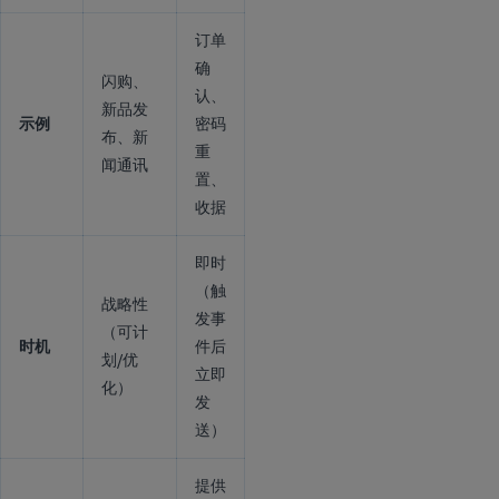
订单
确
闪购、
认、
新品发
示例
密码
布、新
重
闻通讯
置、
收据
即时
（触
战略性
发事
（可计
时机
件后
划/优
立即
化）
发
送）
提供