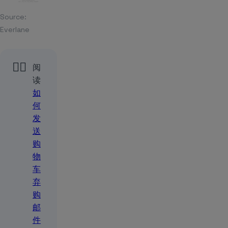
Source:
Everlane
👉🏻
阅
读
如
何
发
送
购
物
车
弃
购
邮
件