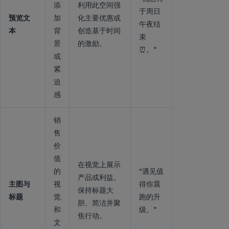
添
利用此空间强
于周日
预览文
加
化主要优惠或
午夜结
本
背
创造基于时间
束
景
的激励。
⏰。”
或
紧
迫
感
销
售
价
值
在视觉上展示
的
“遇见值
产品或利益。
主图与
视
得你晨
保持标题大
标题
觉
跑的升
胆、简洁并聚
和
级。”
焦行动。
文