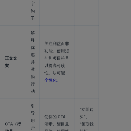
字
钩
子
解
释
关注利益而非
优
功能。使用短
惠
正文文
句和项目符号
并
案
以提高可读
激
性。尽可能
励
个性化
。
行
动
引
“立即购
导
使你的 CTA
买”、
用
CTA（行
清晰、醒目且
“领取我
户