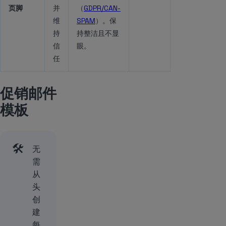
页脚
并
（
GDPR/CAN-
维
SPAM
）。保
持
持整洁且不显
信
眼。
任
促销邮件
模板
🛠️
无
需
从
头
创
建
每