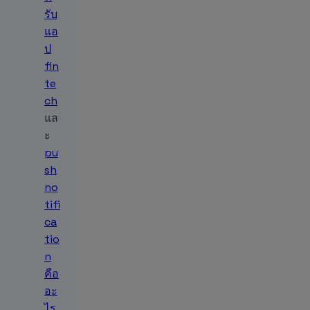
รับ
แอ
ป
fin
te
ch
แล
ะ
pu
sh
no
tifi
ca
tio
n
คือ
อะ
ไร