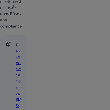
การจัดการที่
ต่างกันทั้ง
ความถี่ โทน
และ
compliance
📖
ดู
pu
sh
no
tifi
ca
tio
n
vs
SM
S: