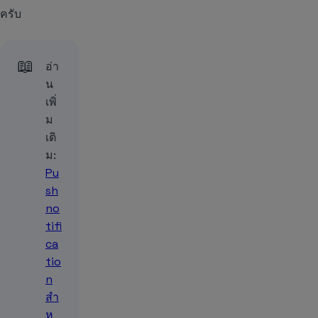
ครับ
📖
อ่า
น
เพิ่
ม
เติ
ม:
Pu
sh
no
tifi
ca
tio
n
สำ
ห