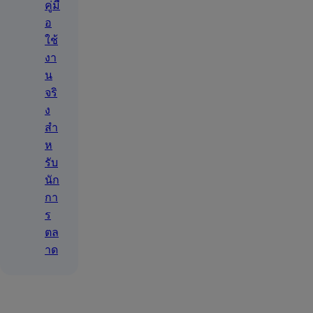
คู่มื
อ
ใช้
งา
น
จริ
ง
สำ
ห
รับ
นัก
กา
ร
ตล
าด