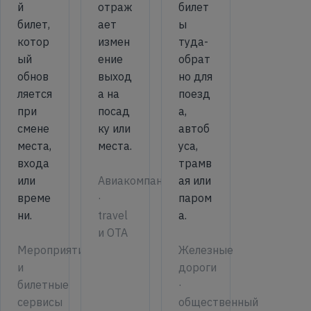
й
отраж
билет
билет,
ает
ы
котор
измен
туда-
ый
ение
обрат
обнов
выход
но для
ляется
а на
поезд
при
посад
а,
смене
ку или
автоб
места,
места.
уса,
входа
трамв
или
ая или
Авиакомпании
време
паром
·
ни.
а.
travel
и OTA
Мероприятия
Железные
и
дороги
билетные
·
сервисы
общественный