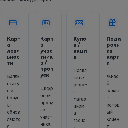
Карт
Карт
Купо
Пода
а
а
н /
рочн
лоял
учас
акци
ая
ьнос
тник
я
карт
ти
а /
а
проп
Появл
уск
Баллы,
Живо
яется
стату
й
рядом
Цифр
с и
балан
с
овой
бонус
с,
магаз
пропу
ы
котор
ином
ск
обнов
ый
и
участ
ляютс
клиен
гасне
ника
я
т
т