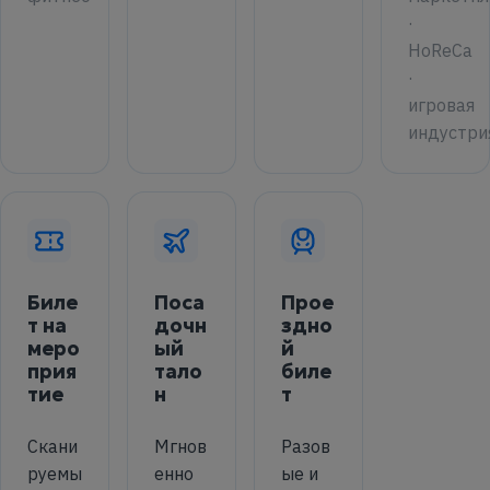
·
HoReCa
·
игровая
индустри
Биле
Поса
Прое
т на
дочн
здно
меро
ый
й
прия
тало
биле
тие
н
т
Скани
Мгнов
Разов
руемы
енно
ые и