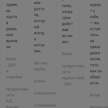
или
прямо
храни
сама,
досту
на
т у
когда
па,
карте
себя,
срок
котор
в
— вы
дейст
ый
реаль
остаё
вия
всегд
ном
тесь
истек
а
време
на
ает.
актуа
ни.
связи
лен.
даже
Retail
после
Retail
·
Фитнес-
того,
· QSR
продуктовые
клубы
как он
и
сети ·
·
обнул
кофейни
маркетплейсы
отели
ится.
·
· QSR
·
продуктовые
коворкинги
сети ·
Retail
·
АЗС ·
·
страхование
фитнес
маркетпл