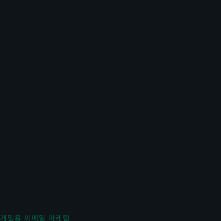
게임용 이메일 마케팅