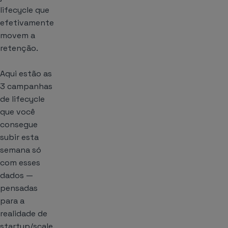
lifecycle que
efetivamente
movem a
retenção.
Aqui estão as
3 campanhas
de lifecycle
que você
consegue
subir esta
semana só
com esses
dados —
pensadas
para a
realidade de
startup/scale