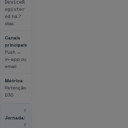
DeviceR
egister
há 7
ed
dias
Canais
principais
Push →
in-app ou
email
Métrica
Retenção
D30
3
Jornada
/
3