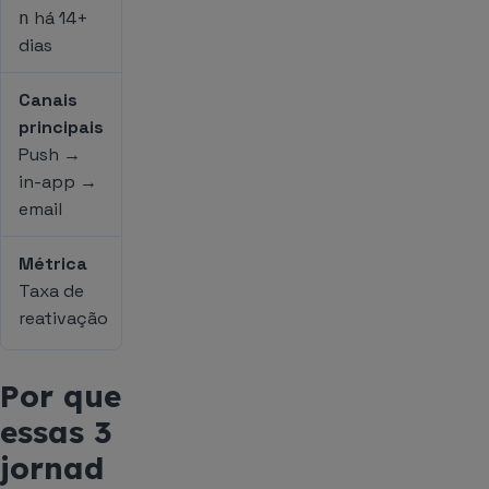
há 14+
n
dias
Canais
principais
Push →
in-app →
email
Métrica
Taxa de
reativação
Por que
essas 3
jornad