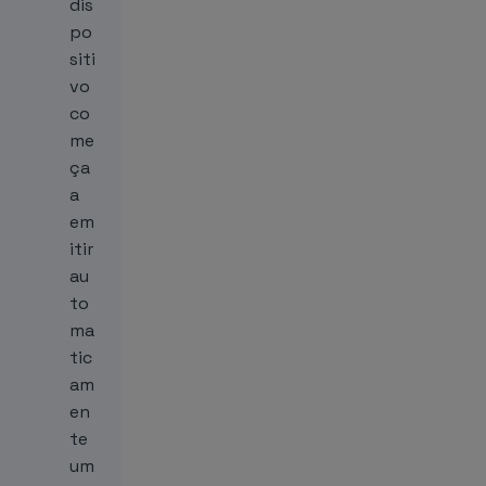
dis
po
siti
vo
co
me
ça
a
em
itir
au
to
ma
tic
am
en
te
um