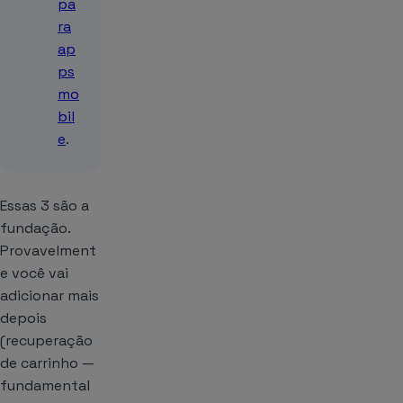
pa
ra
ap
ps
mo
bil
e
.
Essas 3 são a
fundação.
Provavelment
e você vai
adicionar mais
depois
(recuperação
de carrinho —
fundamental