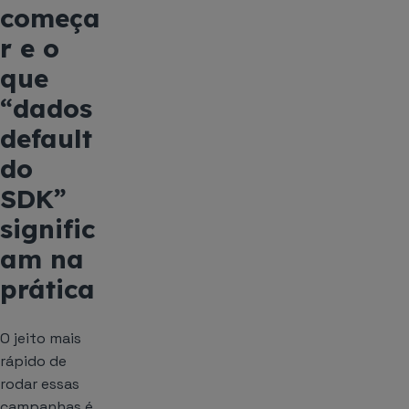
começa
r e o
que
“dados
default
do
SDK”
signific
am na
prática
O jeito mais
rápido de
rodar essas
campanhas é