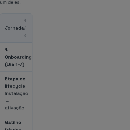
um deles.
1
Jornada
/
3
1.
Onboarding
(Dia 1–7)
Etapa do
lifecycle
Instalação
→
ativação
Gatilho
(dados