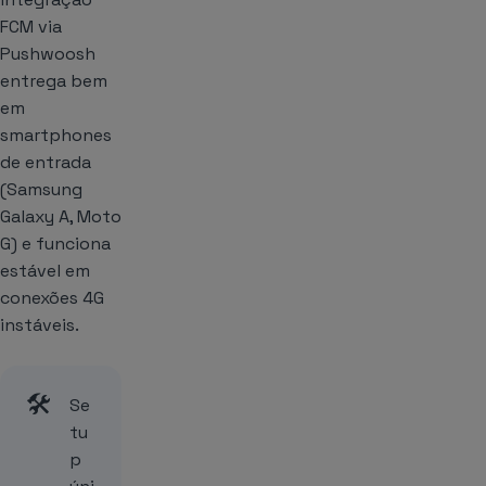
FCM via
Pushwoosh
entrega bem
em
smartphones
de entrada
(Samsung
Galaxy A, Moto
G) e funciona
estável em
conexões 4G
instáveis.
🛠️
Se
tu
p