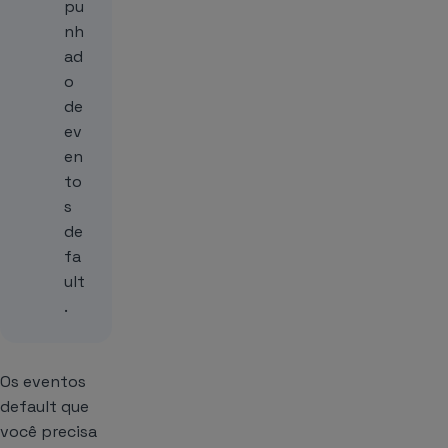
pu
nh
ad
o
de
ev
en
to
s
de
fa
ult
.
Os eventos
default que
você precisa