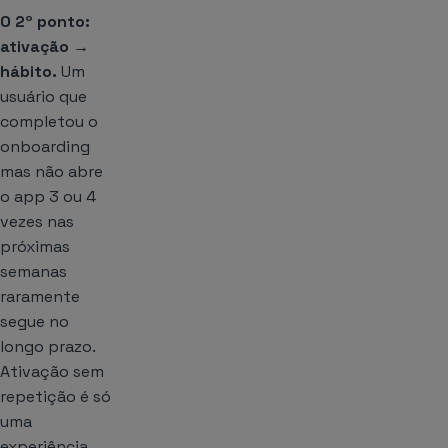
O 2º ponto:
ativação →
hábito.
Um
usuário que
completou o
onboarding
mas não abre
o app 3 ou 4
vezes nas
próximas
semanas
raramente
segue no
longo prazo.
Ativação sem
repetição é só
uma
experiência