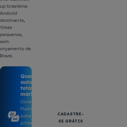
up brasileira:
Android
dominante,
times
pequenos,
sem
orçamento de
Braze.
Quer
autonomia
total de
marketing?
Conecte ao
Pushwoosh e
CADASTRE-
suba sua
SE GRÁTIS
primeira