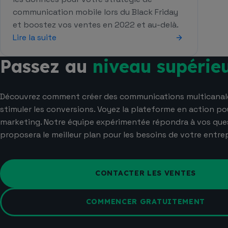
communication mobile lors du Black Friday
et boostez vos ventes en 2022 et au-delà.
Lire la suite
Passez au
niveau supérie
Découvrez comment créer des communications multicanale
stimuler les conversions. Voyez la plateforme en action po
marketing. Notre équipe expérimentée répondra à vos que
proposera le meilleur plan pour les besoins de votre entrep
CONTACTER LES VENTES
COMMENCER GRATUITEMENT