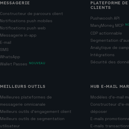
MESSAGERIE
PLATEFORME DE
CLIENTS
Constructeur de parcours client
Pushwoosh API
Notifications push mobiles
ManyMoney MCP
N
Notifications push web
CDP actionnable
Messagerie in-app
Segmentation d’au
E-mail
Analytique de cam
SMS
Intégrations
WhatsApp
Sécurité des donn
Wallet Passes
NOUVEAU
MEILLEURS OUTILS
HUB E-MAIL MA
Meilleures plateformes de
Modèles d’e-mail m
messagerie omnicanale
Constructeur d’e-ma
Meilleurs outils d’engagement client
déposer
Meilleurs outils de segmentation
E-mails promotionn
utilisateur
E-mails transaction