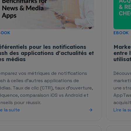
BOOK
EBOOK
éférentiels pour les notifications
Market
ush des applications d'actualités et
entre 
es médias
utilisa
mparez vos métriques de notifications
Découvr
sh à celles d'autres applications de
marketi
dias. Taux de clic (CTR), taux d'ouverture,
une str
équence, comparaison iOS vs Android et
AppTwea
nseils pour réussir.
acquisit
re la suite
Lire la s