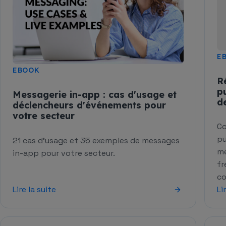
E
EBOOK
R
p
Messagerie in-app : cas d'usage et
d
déclencheurs d'événements pour
votre secteur
Co
pu
21 cas d'usage et 35 exemples de messages
mé
in-app pour votre secteur.
fr
co
Lire la suite
Li