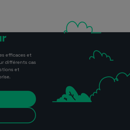
ur
s efficaces et
ur différents cas
stions et
rise.