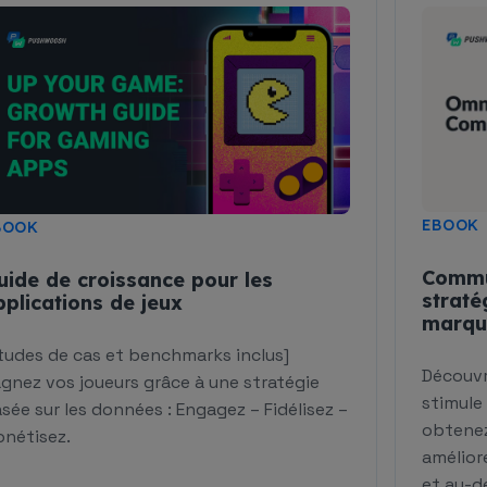
EBOOK
BOOK
Commu
uide de croissance pour les
straté
pplications de jeux
marque
tudes de cas et benchmarks inclus]
Découvr
gnez vos joueurs grâce à une stratégie
stimule
sée sur les données : Engagez – Fidélisez –
obtenez
nétisez.
amélior
et au-de