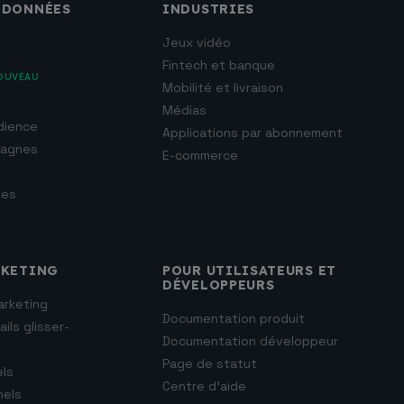
 DONNÉES
INDUSTRIES
Jeux vidéo
Fintech et banque
OUVEAU
Mobilité et livraison
Médias
dience
Applications par abonnement
pagnes
E-commerce
ées
RKETING
POUR UTILISATEURS ET
DÉVELOPPEURS
arketing
Documentation produit
ils glisser-
Documentation développeur
Page de statut
els
Centre d’aide
nels