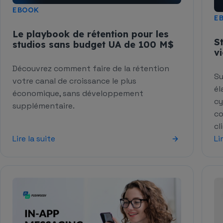
EBOOK
E
Le playbook de rétention pour les
S
studios sans budget UA de 100 M$
v
Découvrez comment faire de la rétention
Su
votre canal de croissance le plus
él
économique, sans développement
cy
supplémentaire.
co
cl
Lire la suite
Li