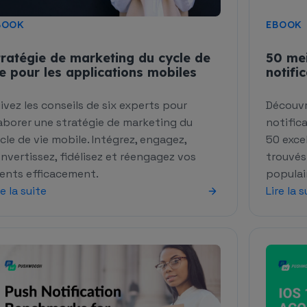
BOOK
EBOOK
tratégie de marketing du cycle de
50 mei
ie pour les applications mobiles
notifi
ivez les conseils de six experts pour
Découvr
aborer une stratégie de marketing du
notifica
cle de vie mobile. Intégrez, engagez,
50 exce
nvertissez, fidélisez et réengagez vos
trouvés 
ients efficacement.
populai
re la suite
Lire la s