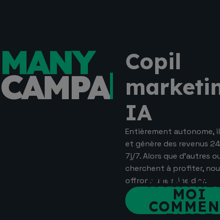
MANY
Copil
CAMPAIGNS
marketi
IA
Entièrement autonome, il 
et génère des revenus 2
7j/7. Alors que d’autres ou
cherchent à profiter, no
MONTRE
offrons une mine d’or.
MOI
COMMEN
FAIRE