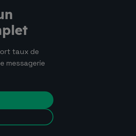
un
mplet
ort taux de
ne messagerie