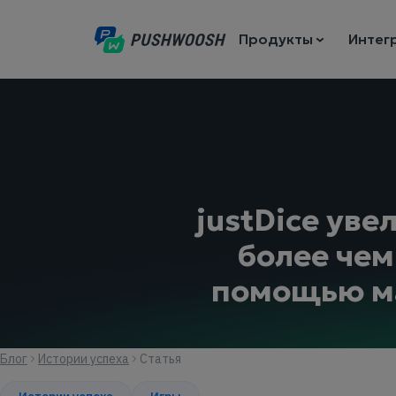
Продукты
Интег
justDice ув
более чем
помощью ма
Блог
Истории успеха
Статья