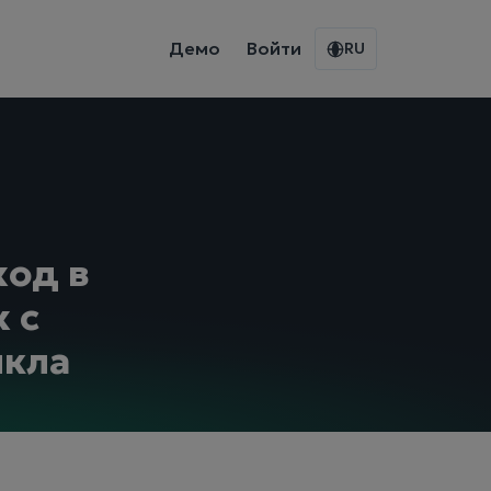
Демо
Войти
RU
ход в
 с
икла