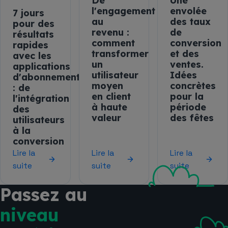
De
Une
l'engagement
envolée
7 jours
au
des taux
pour des
revenu :
de
résultats
comment
conversion
rapides
transformer
et des
avec les
un
ventes.
applications
utilisateur
Idées
d'abonnement
moyen
concrètes
: de
en client
pour la
l'intégration
à haute
période
des
valeur
des fêtes
utilisateurs
à la
conversion
Lire la
Lire la
Lire la
suite
suite
suite
Passez au
niveau