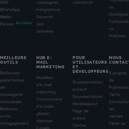
SMS
campagnes
commerce
vs.
WhatsApp
Intégrations
OneSignal
Wallet
Sécurité
Pushwoos
Passes
NOUVEAU
des
vs.
données
Firebase
MEILLEURS
HUB E-
POUR
NOUS
OUTILS
MAIL
UTILISATEURS
CONTAC
MARKETING
ET
DÉVELOPPEURS
Meilleures
À propos
Modèles
plateformes
de
Documentation
d’e-mail
de
Pushwoos
produit
marketing
messagerie
Tarifs
Documentation
Constructeur
omnicanale
Contacter
développeur
d’e-mails
Meilleurs
les
Page de
glisser-
outils
ventes
statut
déposer
d’engagement
Parler au
Centre
E-mails