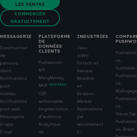
LES VENTES
COMMENCER
GRATUITEMENT
MESSAGERIE
PLATEFORME
INDUSTRIES
COMPAR
DE
PUSHWO
DONNÉES
Constructeur
Jeux
CLIENTS
Pushwoos
de
vidéo
vs.
Pushwoosh
parcours
Fintech et
Customer.
API
client
banque
Pushwoos
ManyMoney
Notifications
Mobilité
vs.
MCP
NOUVEAU
push
et
MoEngag
mobiles
CDP
livraison
Pushwoos
Notifications
actionnable
Médias
vs.
push web
Segmentation
Applications
CleverTap
Messagerie
d’audience
par
Pushwoos
in-app
Analytique
abonnement
vs. Braze
E-mail
de
E-
Pushwoos