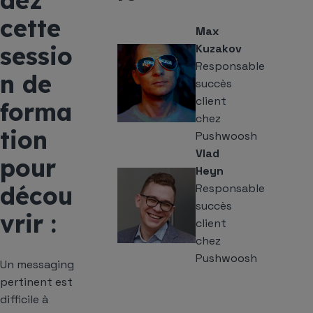
dez
cette
Max
sessio
Kuzakov
Responsable
n de
succès
client
forma
chez
tion
Pushwoosh
Vlad
pour
Heyn
décou
Responsable
succès
vrir :
client
chez
Pushwoosh
Un messaging
pertinent est
difficile à