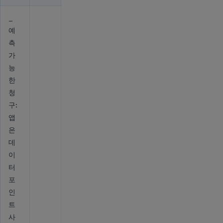
_
예
측
가
능
한
청
구:
앱
은
데
이
터
포
인
트
사