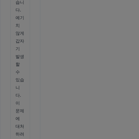
습니
다.
예기
치
않게
갑자
기
발생
할
수
있습
니
다.
이
문제
에
대처
하려