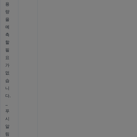
용
량
을
예
측
할
필
요
가
없
습
니
다.
_
푸
시
알
림