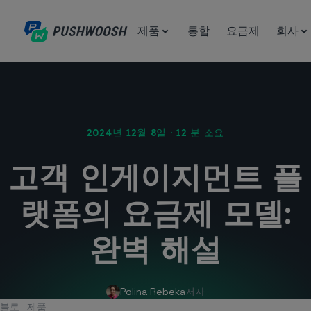
제품
통합
요금제
회사
2024년 12월 8일 · 12 분 소요
고객 인게이지먼트 플
랫폼의 요금제 모델:
완벽 해설
Polina Rebeka
저자
블로
제품