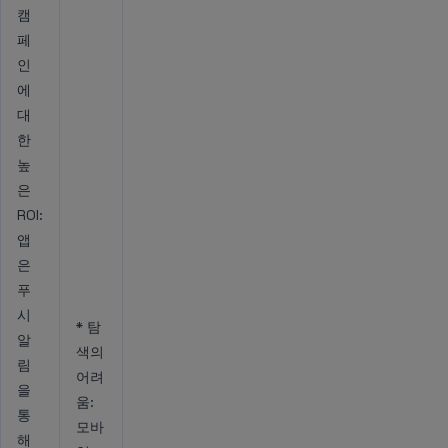
캠
페
인
에
대
한
높
은
ROI:
앱
은
푸
시
* 탐
알
색의
림
어려
을
움:
통
모바
해