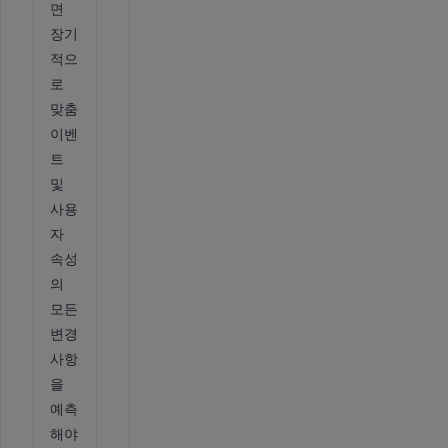
면
장기
적으
로
맞춤
이벤
트
및
사용
자
속성
의
모든
변경
사항
을
예측
해야