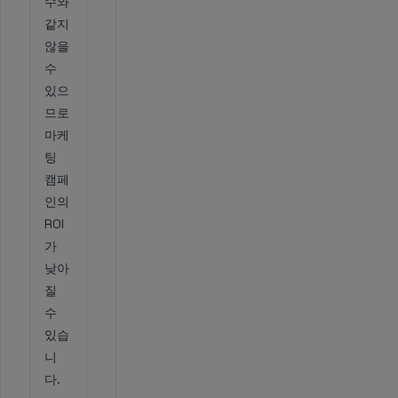
수와
같지
않을
수
있으
므로
마케
팅
캠페
인의
ROI
가
낮아
질
수
있습
니
다.