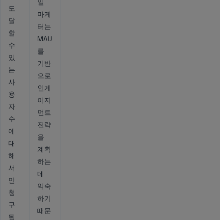
일
도
마케
달
터는
할
MAU
수
를
있
기반
는
으로
사
인게
용
이지
자
먼트
수
전략
에
을
대
계획
해
하는
서
데
만
익숙
청
하기
구
때문
됩