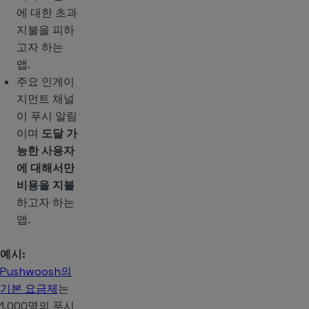
에 대한 초과
지불을 피하
고자 하는
앱.
주요 인게이
지먼트 채널
이 푸시 알림
이며
도달 가
능한 사용자
에 대해서만
비용을 지불
하고자 하는
앱.
예시:
Pushwoosh의
기본 요금제
는
1,000명의 푸시