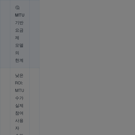
🤔
MTU
기반
요금
제
모델
의
한계
낮은
ROI:
MTU
수가
실제
참여
사용
자