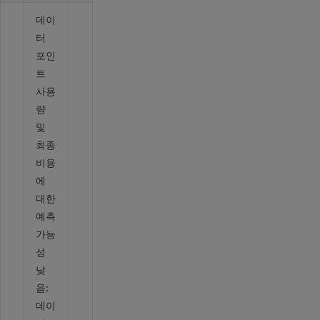
데이
터
포인
트
사용
량
및
최종
비용
에
대한
예측
가능
성
낮
음:
데이