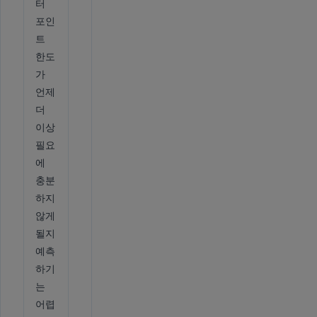
터
포인
트
한도
가
언제
더
이상
필요
에
충분
하지
않게
될지
예측
하기
는
어렵