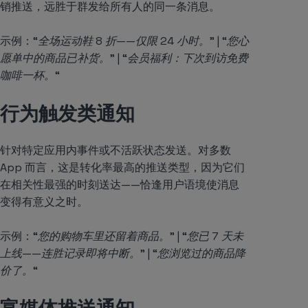
销推送，远胜于群发给所有人的同一条消息。
示例：
“全场运动鞋 8 折——仅限 24 小时。” | “您心
愿单中的商品已补货。” | “会员福利：下次到访免费
咖啡一杯。“
行为触发类通知
针对特定应用内事件或不活跃状态发送。对多数
App 而言，这是转化率最高的推送类型，因为它们
在相关性最强的时刻送达——恰逢用户语境使消息
变得有意义之时。
示例：
“您的购物车里还留着商品。” | “您已 7 天未
上线——连胜记录即将中断。” | “您浏览过的商品降
价了。“
富媒体推送通知