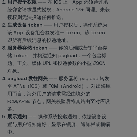
用户授予权限
—— 在 iOS 上，App 必须通过系
统弹窗请求显式授权；Android 13+ 同理。未获
授权则无法投递任何推送。
生成设备 token
—— 用户授权后，操作系统为
该 App-设备组合签发唯一 token。该 token
即所有后续消息的投递地址。
服务器存储 token
—— 你的后端或营销平台存
储 token，并构建通知 payload：一个包含标
题、正文、媒体 URL 和投递参数的小型 JSON
对象。
payload 发往网关
—— 服务器将 payload 转发
至 APNs（iOS）或 FCM（Android）。对出海应
用而言，海外用户的请求需经由境外的
FCM/APNs 节点，网关校验后将其路由至对应设
备。
展示通知
—— 操作系统投递通知，依据设备设
置与用户通知偏好，显示在锁屏、通知栏或横幅
中。