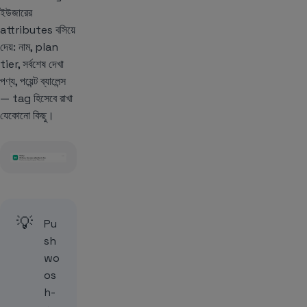
ইউজারের
attributes বসিয়ে
দেয়: নাম, plan
tier, সর্বশেষ দেখা
পণ্য, পয়েন্ট ব্যালেন্স
— tag হিসেবে রাখা
যেকোনো কিছু।
💡
Pu
sh
wo
os
h-