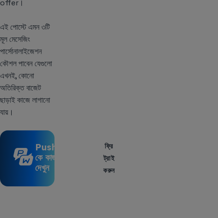
offer।
এই পোস্টে এমন ৩টি
মূল মেসেজিং
পার্সোনালাইজেশন
কৌশল পাবেন যেগুলো
এখনই, কোনো
অতিরিক্ত বাজেট
ছাড়াই কাজে লাগানো
যায়।
Pushwoosh-
ফ্রি
কে কাজ করতে
ট্রাই
দেখুন
করুন