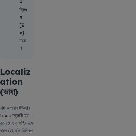
R
দ্বিগু
ণ
(2
x)
করে
।
Localiz
ation
(ভাষা)
যদি আপনার ইউজার
base বহুভাষী হয় —
বাংলাদেশ ও পশ্চিমবঙ্গে
বাংলা/ইংরেজি মিশ্রিত