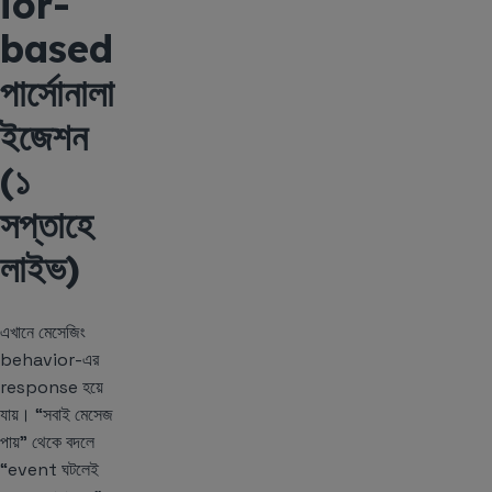
ior-
based
পার্সোনালা
ইজেশন
(১
সপ্তাহে
লাইভ)
এখানে মেসেজিং
behavior-এর
response হয়ে
যায়। “সবাই মেসেজ
পায়” থেকে বদলে
“event ঘটলেই