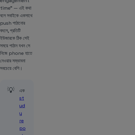
engagement
time” — এই কথা
বলে সবাইকে একসাথে
push পাঠানোর
বদলে, প্রতিটি
ইউজারকে ঠিক সেই
সময়ে পাঠান যখন সে
নিজে phone হাতে
নেওয়ার সম্ভাবনা
সবচেয়ে বেশি।
💡
এক
st
ud
y
re
po