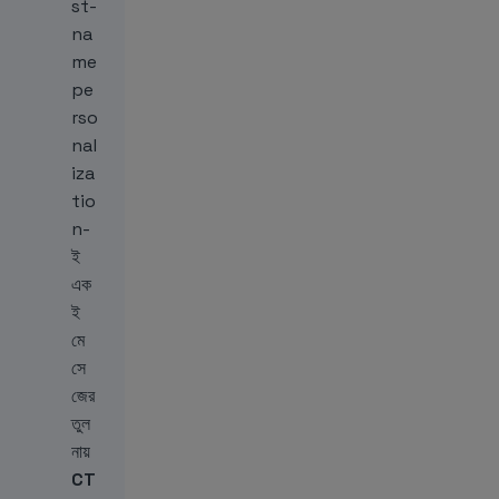
st-
na
me
pe
rso
nal
iza
tio
n-
ই
এক
ই
মে
সে
জের
তুল
নায়
CT