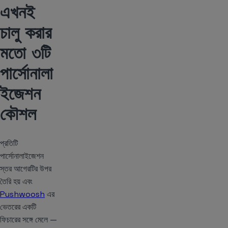
এখনই
চালু করার
মতো ৩টি
পার্সোনালা
ইজেশন
কৌশল
প্রতিটি
পার্সোনালাইজেশন
স্তর আগেরটির উপর
তৈরি হয় এবং
Pushwoosh
এর
ভেতরের একটি
ফিচারের সঙ্গে মেলে —