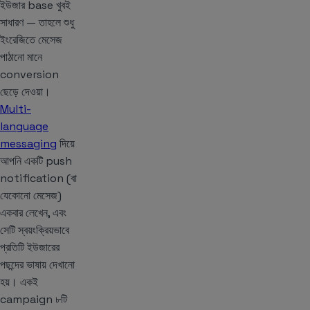
ইউজার base খুবই
সাধারণ — তাহলে শুধু
ইংরেজিতে মেসেজ
পাঠানো মানে
conversion
ছেড়ে দেওয়া।
Multi-
language
messaging
দিয়ে
আপনি একটি push
notification (বা
যেকোনো মেসেজ)
একবার লেখেন, এবং
সেটি স্বয়ংক্রিয়ভাবে
প্রতিটি ইউজারের
পছন্দের ভাষায় দেখানো
হয়। একই
campaign ৮টি