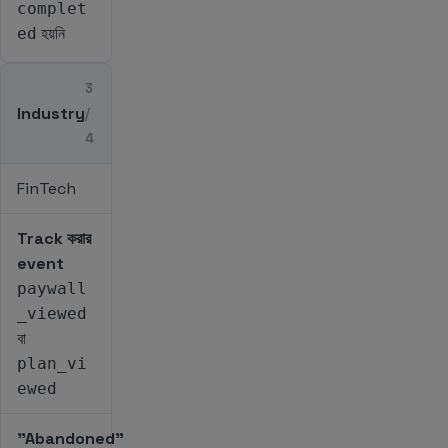
complet
হয়নি
ed
3
Industry
/
4
FinTech
Track করার
event
paywall
_viewed
বা
plan_vi
ewed
"Abandoned"