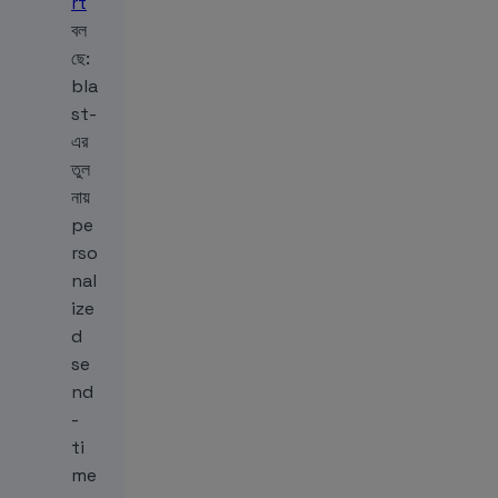
rt
বল
ছে:
bla
st-
এর
তুল
নায়
pe
rso
nal
ize
d
se
nd
-
ti
me