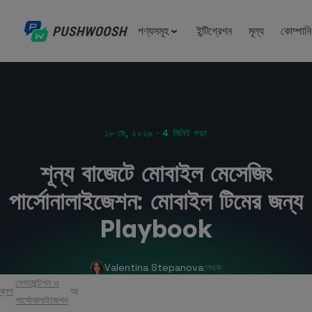
পণ্যসমূহ
ইন্টিগ্রেশন
মূল্য
কোম্পানি
১৮ মে, ২০২৬ · 4 মিনিট পড়া
শূন্য বাজেটে মোবাইল মেসেজিং
পার্সোনালাইজেশন: মোবাইল টিমের জন্য
Playbook
Valentina Stepanova
লেখক
সেগমেন্টেশন ও
ব্লগ
আর্টিকেল
পার্সোনালাইজেশন