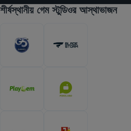
শীর্ষস্থানীয় গেম স্টুডিওর আস্থাভাজন