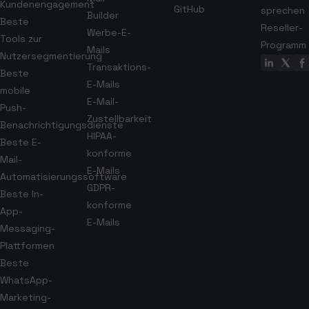
Kundenengagement
GitHub
sprechen
Builder
Beste
Reseller-
Werbe-E-
Tools zur
Programm
Mails
Nutzersegmentierung
Transaktions-
Beste
E-Mails
mobile
E-Mail-
Push-
Zustellbarkeit
Benachrichtigungsdienste
HIPAA-
Beste E-
konforme
Mail-
E-Mails
Automatisierungssoftware
GDPR-
Beste In-
konforme
App-
E-Mails
Messaging-
Plattformen
Beste
WhatsApp-
Marketing-