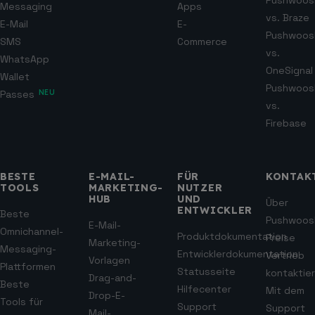
Pushwoos
Messaging
Apps
vs. Braze
E-Mail
E-
Pushwoos
SMS
Commerce
vs.
WhatsApp
OneSignal
Wallet
Pushwoos
Passes
NEU
vs.
Firebase
BESTE
E-MAIL-
FÜR
KONTAK
TOOLS
MARKETING-
NUTZER
HUB
UND
Über
ENTWICKLER
Beste
Pushwoos
E-Mail-
Omnichannel-
Produktdokumentation
Preise
Marketing-
Messaging-
Entwicklerdokumentation
Vertrieb
Vorlagen
Plattformen
Statusseite
kontaktie
Drag-and-
Beste
Hilfecenter
Mit dem
Drop-E-
Tools für
Support
Support
Mail-