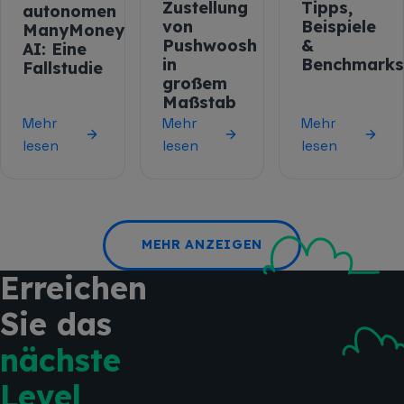
Zustellung
Tipps,
autonomen
von
Beispiele
ManyMoney
Pushwoosh
&
AI: Eine
in
Benchmark
Fallstudie
großem
Maßstab
Mehr
Mehr
Mehr
lesen
lesen
lesen
MEHR ANZEIGEN
Erreichen
Sie das
nächste
Level