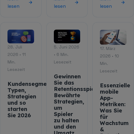
lesen
lesen
lesen
28. Juli
5. Juni 2026
17. März
2026 • 11
• 6 Min.
2026 • 10
Min.
Lesezeit
Min.
Lesezeit
Lesezeit
Gewinnen
Sie das
Kundensegmentierung:
Essenzielle
Retentionsspiel:
Typen,
mobile
Bewährte
Strategien
App-
Strategien,
und so
Metriken:
um
starten
Was Sie
Spieler
Sie 2026
für
zu halten
Wachstum
und den
&
Umsatz