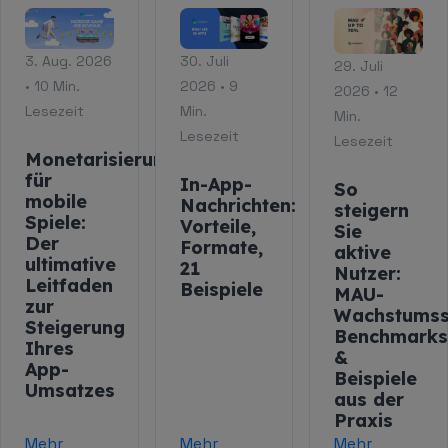
3. Aug. 2026
30. Juli
29. Juli
• 10 Min.
2026 • 9
2026 • 12
Lesezeit
Min.
Min.
Lesezeit
Lesezeit
Monetarisierungsstrategien
für
In-App-
So
mobile
Nachrichten:
steigern
Spiele:
Vorteile,
Sie
Der
Formate,
aktive
ultimative
21
Nutzer:
Leitfaden
Beispiele
MAU-
zur
Wachstumsst
Steigerung
Benchmark
Ihres
&
App-
Beispiele
Umsatzes
aus der
Praxis
Mehr
Mehr
Mehr