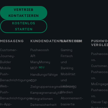
VERTRIEB
KONTAKTIEREN
KOSTENLOS
STARTEN
MESSAGING
KUNDENDATENPLATTFORM
BRANCHEN
PUSHWO
VERGLE
Customer-
Pushwoosh
Gaming
Pushwoos
Journey-
API
Fintech
vs.
Builder
ManyMoney
und
Customer.
Mobile
MCP
NEU
Banking
Pushwoos
Push-
Mobilität
Handlungsfähige
vs.
Benachrichtigungen
und
CDP
MoEngag
Web-
Lieferung
Zielgruppensegmentierung
Pushwoos
Push-
Medien
Kampagnenanalytik
vs.
Benachrichtigungen
Abonnement-
Integrationen
CleverTap
In-App-
basierte
Datensicherheit