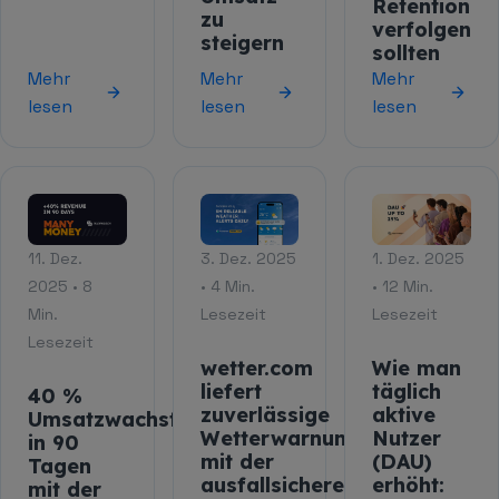
Retention
zu
verfolgen
steigern
sollten
Mehr
Mehr
Mehr
lesen
lesen
lesen
11. Dez.
3. Dez. 2025
1. Dez. 2025
2025 • 8
• 4 Min.
• 12 Min.
Min.
Lesezeit
Lesezeit
Lesezeit
wetter.com
Wie man
liefert
täglich
40 %
zuverlässige
aktive
Umsatzwachstum
Wetterwarnungen
Nutzer
in 90
mit der
(DAU)
Tagen
ausfallsicheren
erhöht:
mit der