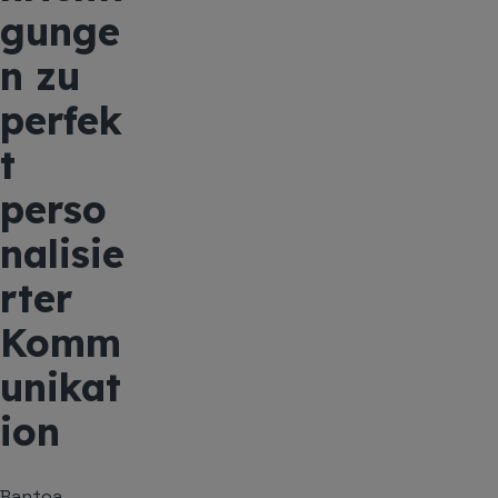
gunge
n zu
perfek
t
perso
nalisie
rter
Komm
unikat
ion
Bantoa