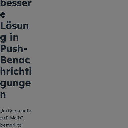
besser
e
Lösun
g in
Push-
Benac
hrichti
gunge
n
„Im Gegensatz
zu E-Mails“,
bemerkte