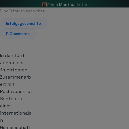
Elena Montoya
Autor
Blog
Erfolgsgeschichte
Artikel
Erfolgsgeschichte
E-Commerce
In den fünf
Jahren der
fruchtbaren
Zusammenarb
eit mit
Pushwoosh ist
Bantoa zu
einer
internationale
n
Gemeinschaft