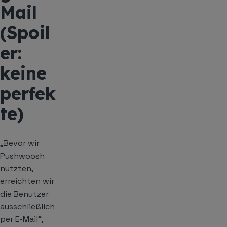
Mail
(Spoil
er:
keine
perfek
te)
„Bevor wir
Pushwoosh
nutzten,
erreichten wir
die Benutzer
ausschließlich
per E-Mail“,