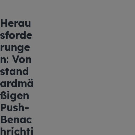
Herau
sforde
runge
n: Von
stand
ardmä
ßigen
Push-
Benac
hrichti