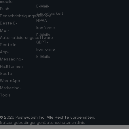
mobile
E-Mail-
Push-
Zustellbarkeit
Benachrichtigungsdienste
HIPAA-
Beste E-
konforme
Mail-
E-Mails
Automatisierungssoftware
GDPR-
Beste In-
konforme
App-
E-Mails
Messaging-
Plattformen
Beste
WhatsApp-
Marketing-
Tools
© 2026 Pushwoosh Inc. Alle Rechte vorbehalten.
Nutzungsbedingungen
Datenschutzrichtlinie