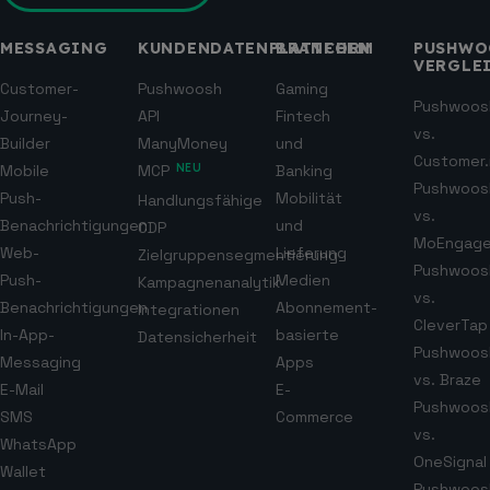
MESSAGING
KUNDENDATENPLATTFORM
BRANCHEN
PUSHWO
VERGLE
Customer-
Pushwoosh
Gaming
Pushwoos
Journey-
API
Fintech
vs.
Builder
ManyMoney
und
Customer.
Mobile
MCP
NEU
Banking
Pushwoos
Push-
Mobilität
Handlungsfähige
vs.
Benachrichtigungen
und
CDP
MoEngag
Web-
Lieferung
Zielgruppensegmentierung
Pushwoos
Push-
Medien
Kampagnenanalytik
vs.
Benachrichtigungen
Abonnement-
Integrationen
CleverTap
In-App-
basierte
Datensicherheit
Pushwoos
Messaging
Apps
vs. Braze
E-Mail
E-
Pushwoos
SMS
Commerce
vs.
WhatsApp
OneSignal
Wallet
Pushwoos