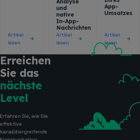
Analyse
App-
und
Umsatzes
native
In-App-
Nachrichten
Artikel
Artikel
Artikel
lesen
lesen
lesen
Erreichen
Sie das
nächste
Level
Erfahren Sie, wie Sie
effektive
kanalübergreifende
Kommunikation