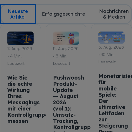
Neueste
Nachrichten
Erfolgsgeschichte
Artikel
& Medien
3. Aug. 2026
7. Aug. 2026
5. Aug. 2026
• 10 Min.
• 4 Min.
• 5 Min.
Lesezeit
Lesezeit
Lesezeit
Monetarisie
Wie Sie
Pushwoosh
für
die echte
Produkt-
mobile
Wirkung
Update
Spiele:
Ihres
— August
Der
Messagings
2026
ultimative
mit einer
(vol.1):
Leitfaden
Kontrollgruppe
Umsatz-
zur
messen
Tracking,
Steigerung
Kontrollgruppen-
Ihres