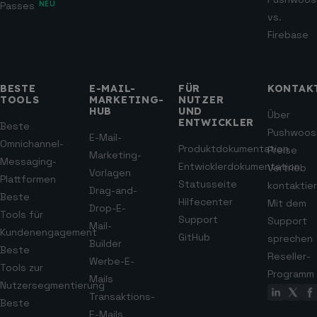
Passes
NEU
vs.
Firebase
BESTE
E-MAIL-
FÜR
KONTAK
TOOLS
MARKETING-
NUTZER
HUB
UND
Über
ENTWICKLER
Beste
Pushwoos
E-Mail-
Omnichannel-
Produktdokumentation
Preise
Marketing-
Messaging-
Entwicklerdokumentation
Vertrieb
Vorlagen
Plattformen
Statusseite
kontaktie
Drag-and-
Beste
Hilfecenter
Mit dem
Drop-E-
Tools für
Support
Support
Mail-
Kundenengagement
GitHub
sprechen
Builder
Beste
Reseller-
Werbe-E-
Tools zur
Programm
Mails
Nutzersegmentierung
Transaktions-
Beste
E-Mails