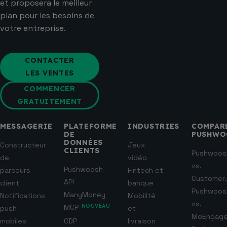
et proposera le meilleur
plan pour les besoins de
votre entreprise.
CONTACTER
LES VENTES
COMMENCER
GRATUITEMENT
MESSAGERIE
PLATEFORME
INDUSTRIES
COMPAR
DE
PUSHWO
DONNÉES
Constructeur
Jeux
CLIENTS
Pushwoos
de
vidéo
vs.
Pushwoosh
parcours
Fintech et
Customer.
API
client
banque
Pushwoos
ManyMoney
Notifications
Mobilité
vs.
MCP
NOUVEAU
push
et
MoEngag
mobiles
CDP
livraison