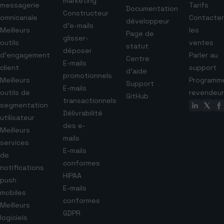
marketing
messagerie
Tarifs
Documentation
Constructeur
omnicanale
Contacter
développeur
d’e-mails
Meilleurs
les
Page de
glisser-
outils
ventes
statut
déposer
d’engagement
Parler au
Centre
E-mails
client
support
d’aide
promotionnels
Meilleurs
Programm
Support
E-mails
outils de
revendeur
GitHub
transactionnels
segmentation
Délivrabilité
utilisateur
des e-
Meilleurs
mails
services
E-mails
de
conformes
notifications
HIPAA
push
E-mails
mobiles
conformes
Meilleurs
GDPR
logiciels