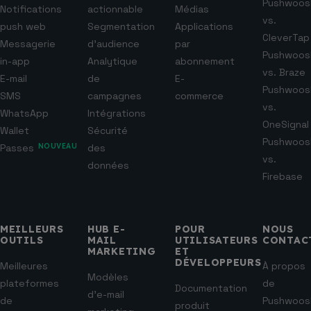
Pushwoos
Notifications
actionnable
Médias
vs.
push web
Segmentation
Applications
CleverTap
Messagerie
d’audience
par
Pushwoos
in-app
Analytique
abonnement
vs. Braze
E-mail
de
E-
Pushwoos
SMS
campagnes
commerce
vs.
WhatsApp
Intégrations
OneSignal
Wallet
Sécurité
Pushwoos
Passes
NOUVEAU
des
vs.
données
Firebase
MEILLEURS
HUB E-
POUR
NOUS
OUTILS
MAIL
UTILISATEURS
CONTAC
MARKETING
ET
DÉVELOPPEURS
Meilleures
À propos
Modèles
plateformes
de
Documentation
d’e-mail
de
Pushwoos
produit