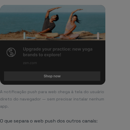
A notificação push para web chega à tela do usuário
direto do navegador — sem precisar instalar nenhum
app.
O que separa o web push dos outros canais: