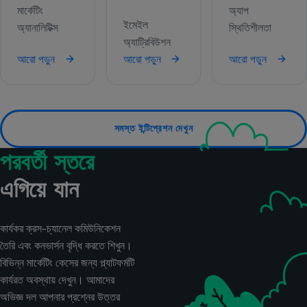
মার্কেটিং
অ্যাপ
ইমেইল
অ্যানালিটিক্স
স্থিতিশীলতা
অ্যাট্রিবিউশন
আরো পড়ুন
আরো পড়ুন
আরো পড়ুন
সমস্ত ইন্টিগ্রেশন দেখুন
পরবর্তী স্তরে
এগিয়ে যান
কার্যকর ক্রস-চ্যানেল কমিউনিকেশন
তৈরি এবং কনভার্সন বৃদ্ধি করতে শিখুন।
বিভিন্ন মার্কেটিং কেসের জন্য প্ল্যাটফর্মটি
কার্যরত অবস্থায় দেখুন। আমাদের
অভিজ্ঞ দল আপনার প্রশ্নের উত্তর