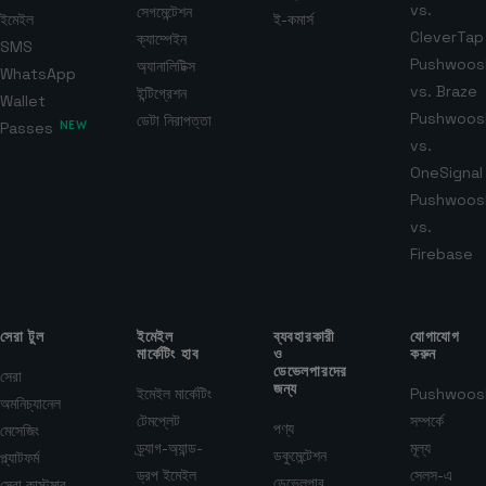
vs.
সেগমেন্টেশন
ইমেইল
ই-কমার্স
CleverTap
ক্যাম্পেইন
SMS
Pushwoos
অ্যানালিটিক্স
WhatsApp
vs. Braze
ইন্টিগ্রেশন
Wallet
Pushwoos
ডেটা নিরাপত্তা
Passes
NEW
vs.
OneSignal
Pushwoos
vs.
Firebase
সেরা টুল
ইমেইল
ব্যবহারকারী
যোগাযোগ
মার্কেটিং হাব
ও
করুন
ডেভেলপারদের
সেরা
জন্য
ইমেইল মার্কেটিং
Pushwoos
অমনিচ্যানেল
টেমপ্লেট
সম্পর্কে
পণ্য
মেসেজিং
ড্র্যাগ-অ্যান্ড-
মূল্য
ডকুমেন্টেশন
প্ল্যাটফর্ম
ড্রপ ইমেইল
সেলস-এ
ডেভেলপার
সেরা কাস্টমার