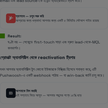
email এবং lead source-কে ইভেন্ট অ্যাট্রিবিউটে ম্যাপ করে।
স্বাগতম — চলুন শুরু করি
আগ্রহের জন্য ধন্যবাদ! আপনার জন্য একটি ৫ মিনিটের সেটআপ গাইড রয়েছে
Result:
ঘণ্টা নয় — সেকেন্ডে first-touch সাড়া এবং দ্রুত lead-থেকে-MQL
কনভার্শন।
প্রোডাক্ট অ্যানালিটিক্স থেকে reactivation ট্রিগার
যখন আপনার অ্যানালিটিক্স টুল কোনো ইউজারকে নিষ্ক্রিয় হিসেবে শনাক্ত করে, এটি
Pushwoosh-এ একটি webhook পাঠায় — যা win-back জার্নি চালু করে।
আপনাকে মিস করছি
এই সপ্তাহে ফিরে আসুন — আপনার পছন্দের পণ্যে ১৫% ছাড়