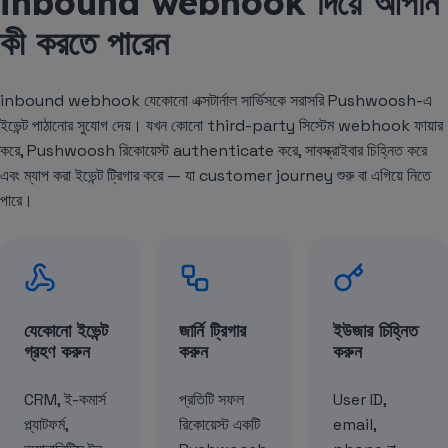
inbound webhook দিয়ে আপনি
কী করতে পারেন
inbound webhook যেকোনো এক্সটার্নাল সার্ভিসকে সরাসরি Pushwoosh-এ
ইভেন্ট পাঠানোর সুযোগ দেয়। যখন কোনো third-party সিস্টেম webhook ফায়ার
করে, Pushwoosh রিকোয়েস্ট authenticate করে, সাবস্ক্রাইবার চিহ্নিত করে
এবং ম্যাপ করা ইভেন্ট ট্রিগার করে — যা customer journey শুরু বা এগিয়ে নিতে
পারে।
যেকোনো ইভেন্ট
জার্নি ট্রিগার
ইউজার চিহ্নিত
গ্রহণ করুন
করুন
করুন
CRM, ই-কমার্স
প্রতিটি সফল
User ID,
প্ল্যাটফর্ম,
রিকোয়েস্ট একটি
email,