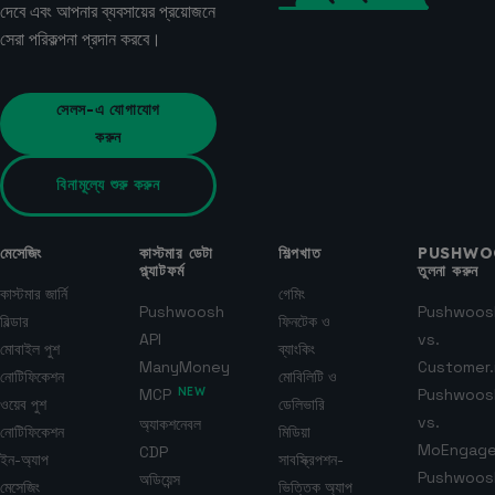
দেবে এবং আপনার ব্যবসায়ের প্রয়োজনে
সেরা পরিকল্পনা প্রদান করবে।
সেলস-এ যোগাযোগ
করুন
বিনামূল্যে শুরু করুন
মেসেজিং
কাস্টমার ডেটা
শিল্পখাত
PUSHWO
প্ল্যাটফর্ম
তুলনা করুন
কাস্টমার জার্নি
গেমিং
Pushwoosh
Pushwoos
বিল্ডার
ফিনটেক ও
API
vs.
মোবাইল পুশ
ব্যাংকিং
ManyMoney
Customer.
নোটিফিকেশন
মোবিলিটি ও
MCP
NEW
Pushwoos
ওয়েব পুশ
ডেলিভারি
vs.
অ্যাকশনেবল
নোটিফিকেশন
মিডিয়া
MoEngag
CDP
ইন-অ্যাপ
সাবস্ক্রিপশন-
Pushwoos
অডিয়েন্স
মেসেজিং
ভিত্তিক অ্যাপ