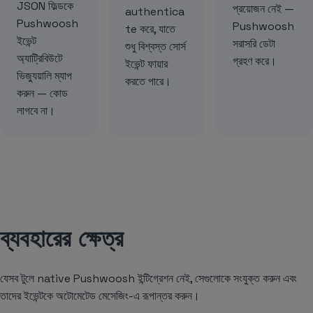
JSON ফিল্ডকে
প্রয়োজন নেই —
authentica
Pushwoosh
Pushwoosh
te করে, যাতে
ইভেন্ট
সরাসরি ডেটা
শুধু বিশ্বস্ত সোর্স
অ্যাট্রিবিউটে
গ্রহণ করে।
ইভেন্ট ফায়ার
ভিজ্যুয়ালি ম্যাপ
করতে পারে।
করুন — কোড
লাগবে না।
ব্যবহারের ক্ষেত্র
যেসব টুলে native Pushwoosh ইন্টিগ্রেশন নেই, সেগুলোকে সংযুক্ত করুন এবং
তাদের ইভেন্টকে অটোমেটেড মেসেজিং-এ রূপান্তর করুন।