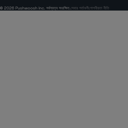
© 2026 Pushwoosh Inc. সর্বস্বত্ব সংরক্ষিত.
সেবার শর্তাবলী
গোপনীয়তা নীতি