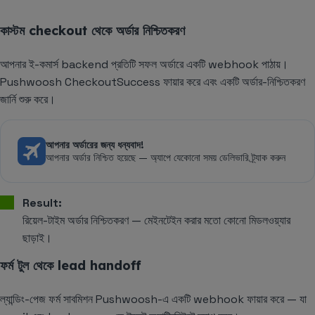
কাস্টম checkout থেকে অর্ডার নিশ্চিতকরণ
আপনার ই-কমার্স backend প্রতিটি সফল অর্ডারে একটি webhook পাঠায়।
Pushwoosh CheckoutSuccess ফায়ার করে এবং একটি অর্ডার-নিশ্চিতকরণ
জার্নি শুরু করে।
আপনার অর্ডারের জন্য ধন্যবাদ!
আপনার অর্ডার নিশ্চিত হয়েছে — অ্যাপে যেকোনো সময় ডেলিভারি ট্র্যাক করুন
Result:
রিয়েল-টাইম অর্ডার নিশ্চিতকরণ — মেইনটেইন করার মতো কোনো মিডলওয়্যার
ছাড়াই।
ফর্ম টুল থেকে lead handoff
ল্যান্ডিং-পেজ ফর্ম সাবমিশন Pushwoosh-এ একটি webhook ফায়ার করে — যা