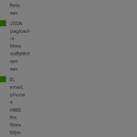
ট্রিগার
করুন
JSON
payload-
কে
ইউজার
অ্যাট্রিবিউটে
ম্যাপ
করুন
ID,
email,
phone
বা
HWID
দিয়ে
ইউজার
চিহ্নিত