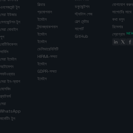
বিল্ডার
যোগাযোগ করুন
ডকুমেন্টেশন
এনগেজমেন্ট টুল
প্রমোশনাল
সাপোর্টের সাথে
স্ট্যাটাস পেজ
সেরা ইউজার
ইমেইল
কথা বলুন
হেল্প সেন্টার
সেগমেন্টেশন টুল
ট্র্যানজ্যাকশনাল
রিসেলার
সাপোর্ট
সেরা মোবাইল
ইমেইল
প্রোগ্রাম
NE
GitHub
পুশ
ইমেইল
নোটিফিকেশন
ডেলিভারেবিলিটি
সার্ভিস
HIPAA-সম্মত
সেরা ইমেইল
ইমেইল
অটোমেশন
GDPR-সম্মত
সফটওয়্যার
ইমেইল
সেরা ইন-অ্যাপ
মেসেজিং
প্ল্যাটফর্ম
সেরা
WhatsApp
মার্কেটিং টুল