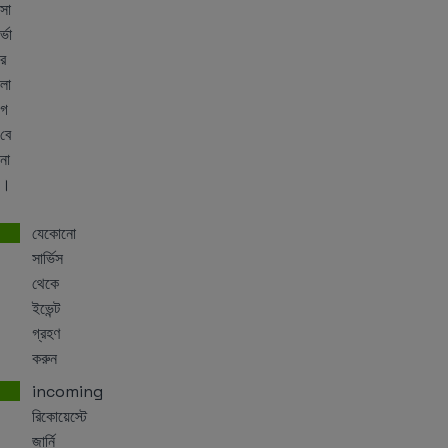
সা
র্ভা
র
লা
গ
বে
না
।
যেকোনো
সার্ভিস
থেকে
ইভেন্ট
গ্রহণ
করুন
incoming
রিকোয়েস্টে
জার্নি