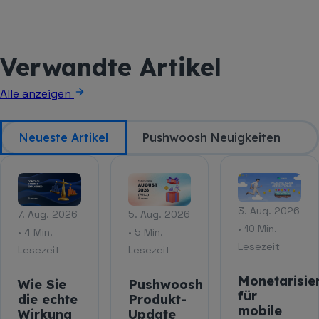
Verwandte Artikel
Alle anzeigen
Neueste Artikel
Pushwoosh Neuigkeiten
3. Aug. 2026
7. Aug. 2026
5. Aug. 2026
• 10 Min.
• 4 Min.
• 5 Min.
Lesezeit
Lesezeit
Lesezeit
Monetarisie
Wie Sie
Pushwoosh
für
die echte
Produkt-
mobile
Wirkung
Update