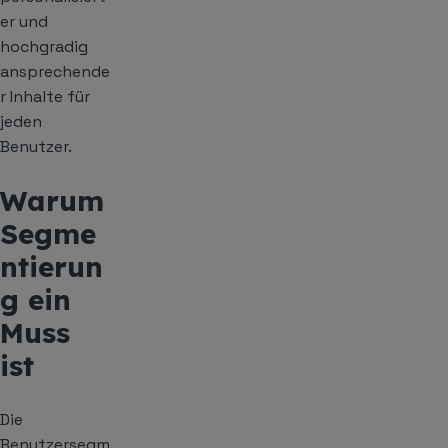
er und
hochgradig
ansprechende
r Inhalte für
jeden
Benutzer.
Warum
Segme
ntierun
g ein
Muss
ist
Die
Benutzersegm