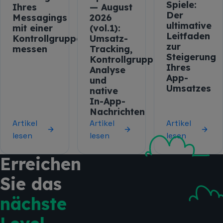
Spiele:
Ihres
— August
Der
Messagings
2026
ultimative
mit einer
(vol.1):
Leitfaden
Kontrollgruppe
Umsatz-
zur
messen
Tracking,
Steigerung
Kontrollgruppen-
Ihres
Analyse
App-
und
Umsatzes
native
In-App-
Nachrichten
Artikel
Artikel
Artikel
lesen
lesen
lesen
Erreichen
Sie das
nächste