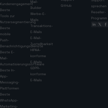
Support
Mail-
Kundenengagement
GitHub
sprechen
Builder
Beste
Reseller-
Werbe-E-
Tools zur
Programm
Mails
Nutzersegmentierung
Transaktions-
Beste
E-Mails
mobile
E-Mail-
Push-
Zustellbarkeit
Benachrichtigungsdienste
HIPAA-
Beste E-
konforme
Mail-
E-Mails
Automatisierungssoftware
GDPR-
Beste In-
konforme
App-
E-Mails
Messaging-
Plattformen
Beste
WhatsApp-
Marketing-