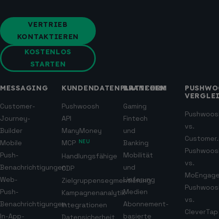
VERTRIEB
KONTAKTIEREN
KOSTENLOS
STARTEN
MESSAGING
KUNDENDATENPLATTFORM
BRANCHEN
PUSHWO
VERGLE
Customer-
Pushwoosh
Gaming
Pushwoos
Journey-
API
Fintech
vs.
Builder
ManyMoney
und
Customer.
Mobile
MCP
NEU
Banking
Pushwoos
Push-
Mobilität
Handlungsfähige
vs.
Benachrichtigungen
und
CDP
MoEngag
Web-
Lieferung
Zielgruppensegmentierung
Pushwoos
Push-
Medien
Kampagnenanalytik
vs.
Benachrichtigungen
Abonnement-
Integrationen
CleverTap
In-App-
basierte
Datensicherheit