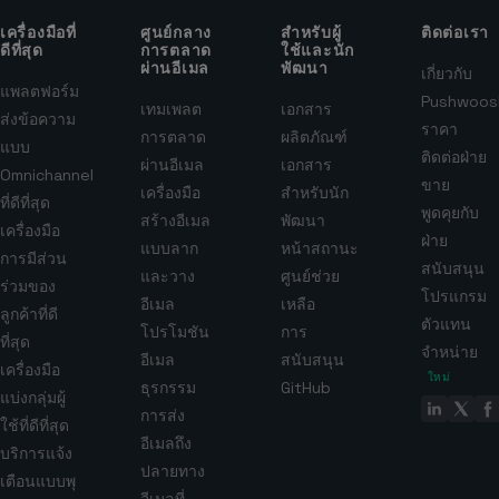
เครื่องมือที่
ศูนย์กลาง
สำหรับผู้
ติดต่อเรา
ดีที่สุด
การตลาด
ใช้และนัก
ผ่านอีเมล
พัฒนา
เกี่ยวกับ
แพลตฟอร์ม
Pushwoos
เทมเพลต
เอกสาร
ส่งข้อความ
ราคา
การตลาด
ผลิตภัณฑ์
แบบ
ติดต่อฝ่าย
ผ่านอีเมล
เอกสาร
Omnichannel
ขาย
เครื่องมือ
สำหรับนัก
ที่ดีที่สุด
พูดคุยกับ
สร้างอีเมล
พัฒนา
เครื่องมือ
ฝ่าย
แบบลาก
หน้าสถานะ
การมีส่วน
สนับสนุน
และวาง
ศูนย์ช่วย
ร่วมของ
โปรแกรม
อีเมล
เหลือ
ลูกค้าที่ดี
ตัวแทน
โปรโมชัน
การ
ที่สุด
จำหน่าย
อีเมล
สนับสนุน
เครื่องมือ
ใหม่
ธุรกรรม
GitHub
แบ่งกลุ่มผู้
การส่ง
ใช้ที่ดีที่สุด
อีเมลถึง
บริการแจ้ง
ปลายทาง
เตือนแบบพุ
อีเมลที่