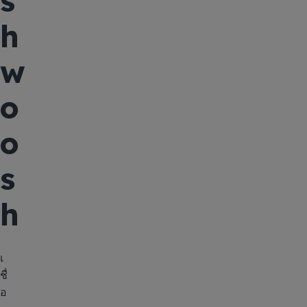
s
h
w
o
o
s
h
เ
ชื่
อ