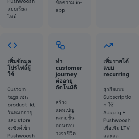
Pushwoosh
ข้อความ in-
แบบเรียล
app
ไทม์
เพิ่มข้อมูล
ทำ
เพิ่มรายได้
โปรไฟล์ผู้
customer
แบบ
ใช้
journey
recurring
ต่ออายุ
อัตโนมัติ
Custom
ธุรกิจแบบ
tags เช่น
Subscriptio
สร้าง
product_id,
n ใช้
แคมเปญ
วันหมดอายุ
Adapty +
หลายขั้น
และ store
Pushwoosh
ตอนรอบ
จะซิงค์เข้า
เพื่อเพิ่ม LTV
วงจรชีวิต
Pushwoosh
และลด