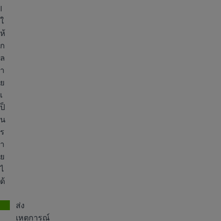
l
ใ
ห้
ก
ล
า
ย
เ
ป็
น
ร
า
ย
ไ
ด้
ส่ง
เหตุการณ์