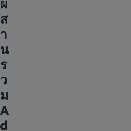
ผ
ส
า
น
ร
ว
ม
A
d