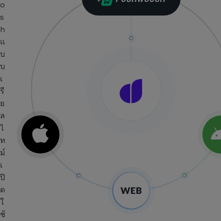
o
s
h
แ
บ
บ
เ
รี
ย
ล
ไ
ท
ม์
เ
ปิ
ด
ใ
ช้