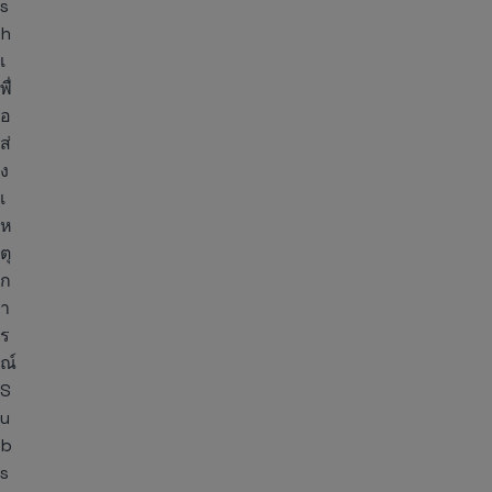
s
h
เ
พื่
อ
ส่
ง
เ
ห
ตุ
ก
า
ร
ณ์
S
u
b
s