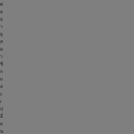
ต่
อ
อ
า
ยุ
ส
ม
า
ชิ
ก
แ
ล
ะ
เ
ป
ลี่
ย
น