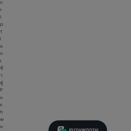
c
r
i
p
t
i
o
n
เ
ข้
า
สู่
P
u
s
h
w
o