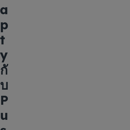
a
p
t
y
กั
บ
P
u