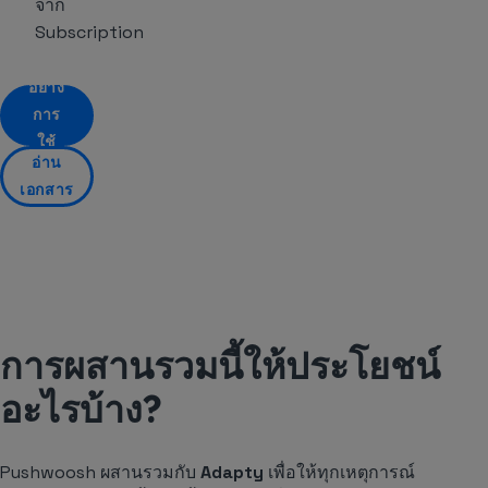
จาก
Subscription
ขอตัว
อย่าง
การ
ใช้
อ่าน
งาน
เอกสาร
การผสานรวมนี้ให้ประโยชน์
อะไรบ้าง?
Pushwoosh ผสานรวมกับ
Adapty
เพื่อให้ทุกเหตุการณ์