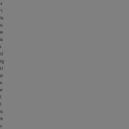
ง
า
น
แ
ค
ม
เ
ป
ญ
U
p
s
e
l
l
แ
ล
ะ