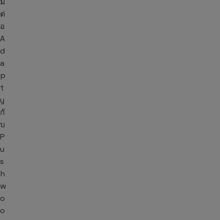
ม
ต่
อ
A
d
a
p
t
y
กั
บ
P
u
s
h
w
o
o