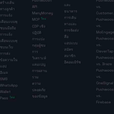
Pushwoosh
Pushwoos
สร้างเส้น
และ
API
vs.
ทางลูกค้า
ธนาคาร
ManyMoney
Customer.
การแจ้ง
การเดิน
MCP
ใหม่
Pushwoos
เตือนแบบพุ
ทางและ
vs.
CDP เชิง
ชบนมือถือ
การจัดส่ง
MoEngag
ปฏิบัติ
การแจ้ง
สื่อ
Pushwoos
การแบ่ง
เตือนแบบพุ
แอปแบบ
vs.
กลุ่มผู้ชม
ชบนเว็บ
สมัคร
CleverTap
การ
การส่ง
สมาชิก
Pushwoos
วิเคราะห์
ข้อความใน
อีคอมเมิร์ซ
vs. Braze
แคมเปญ
แอป
Pushwoos
การผสาน
อีเมล
vs.
รวม
SMS
OneSignal
ความ
WhatsApp
Pushwoos
ปลอดภัย
Wallet
vs.
ของข้อมูล
Pass
ใหม่
Firebase