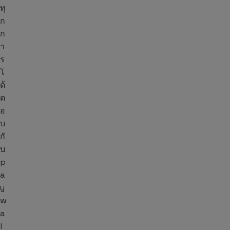
ทุ
ก
ก
า
ร
โ
ต้
ต
อ
บ
กั
บ
p
a
y
w
a
l