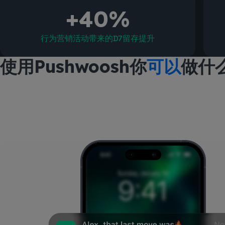
+40%
行为营销活动带来的D7留存提升
使用Pushwoosh你
可以
做什