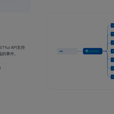
ul API支持
义后端的事件。
t