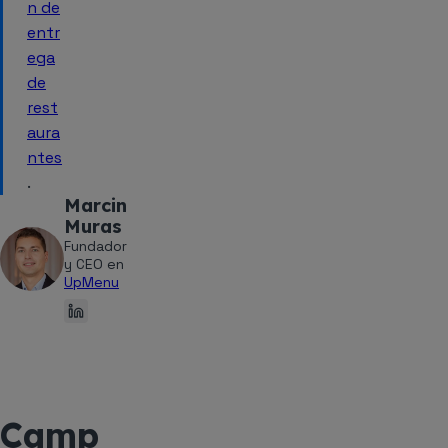
n de
entr
ega
de
rest
aura
ntes
.
Marcin
Muras
Fundador
y CEO en
UpMenu
Camp