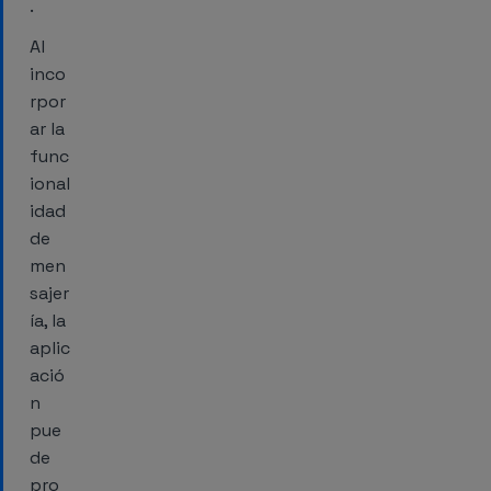
.
Al
inco
rpor
ar la
func
ional
idad
de
men
sajer
ía, la
aplic
ació
n
pue
de
pro