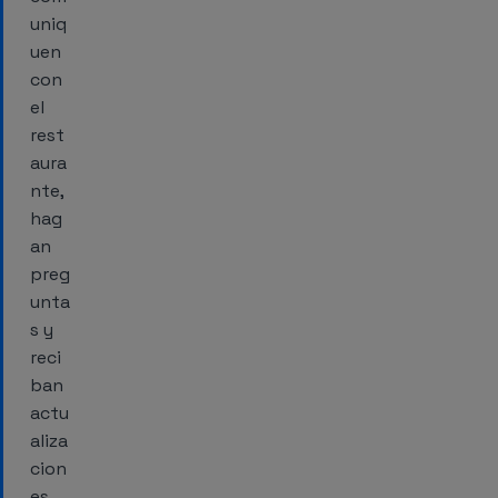
uniq
uen
con
el
rest
aura
nte,
hag
an
preg
unta
s y
reci
ban
actu
aliza
cion
es