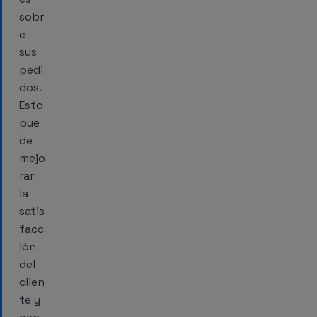
sobr
e
sus
pedi
dos.
Esto
pue
de
mejo
rar
la
satis
facc
ión
del
clien
te y