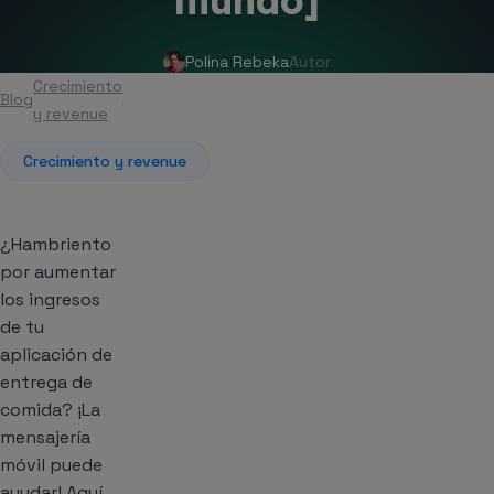
mundo]
Polina Rebeka
Autor
Crecimiento
Blog
Artículo
y revenue
Crecimiento y revenue
¿Hambriento
por aumentar
los ingresos
de tu
aplicación de
entrega de
comida? ¡La
mensajería
móvil puede
ayudar! Aquí