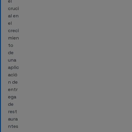
el
cruci
al en
el
creci
mien
to
de
una
aplic
ació
n de
entr
ega
de
rest
aura
ntes