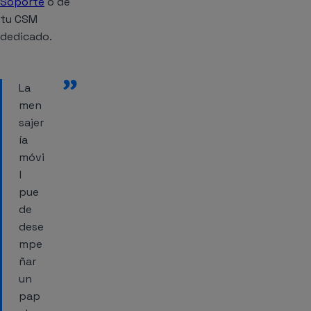
Soporte
o de
tu CSM
dedicado.
”
La
men
sajer
ía
móvi
l
pue
de
dese
mpe
ñar
un
pap