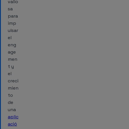
valio
sa
para
imp
ulsar
el
eng
age
men
t y
el
creci
mien
to
de
una
aplic
ació