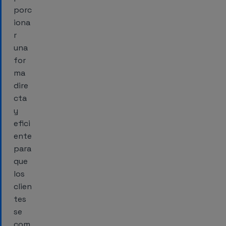
porc
iona
r
una
for
ma
dire
cta
y
efici
ente
para
que
los
clien
tes
se
com