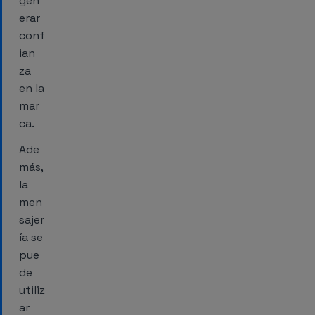
gen
erar
conf
ian
za
en la
mar
ca.
Ade
más,
la
men
sajer
ía se
pue
de
utiliz
ar