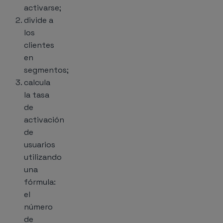
activarse;
divide a
los
clientes
en
segmentos;
calcula
la tasa
de
activación
de
usuarios
utilizando
una
fórmula:
el
número
de