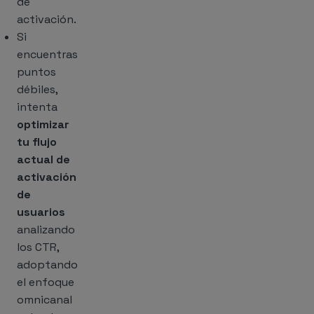
de
activación.
Si
encuentras
puntos
débiles,
intenta
optimizar
tu flujo
actual de
activación
de
usuarios
analizando
los CTR,
adoptando
el enfoque
omnicanal