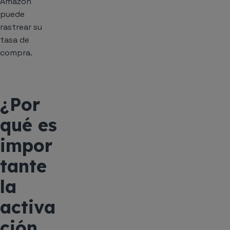
Amazon
puede
rastrear su
tasa de
compra.
¿Por
qué es
impor
tante
la
activa
ción