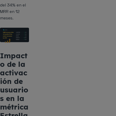
del 34% en el
MRR en 12
meses.
Impact
o de la
activac
ión de
usuario
s en la
métrica
Estrella