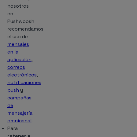
nosotros
en
Pushwoosh
recomendamos
el uso de
mensajes
en la
aplicación
,
correos
electrónicos
,
notificaciones
push
y
campañas
de
mensajería
omnicanal
.
Para
retener a