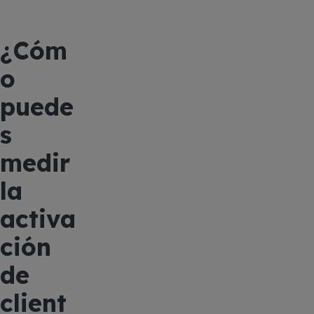
¿Cóm
o
puede
s
medir
la
activa
ción
de
client