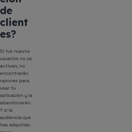
de
client
es?
Si tus nuevos
usuarios no se
activan, no
encontrarán
razones para
usar tu
aplicación y la
abandonarán.
Y si la
audiencia que
has adquirido